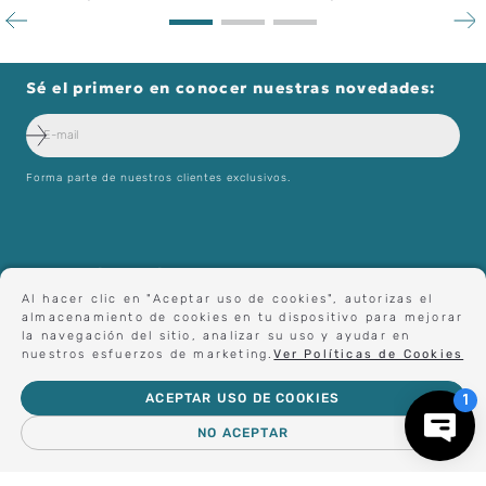
TISSOT
TISSOT
ENVIAR COMENTARIO
RELOJ TISSOT PRX
RELOJ TISSOT PRX 40MM
DIGITAL DORADO
$
399
.
000
$
920
.
000
Sé el primero en conocer nuestras novedades:
Forma parte de nuestros clientes exclusivos.
Al hacer clic en "Aceptar uso de cookies", autorizas el
almacenamiento de cookies en tu dispositivo para mejorar
la navegación del sitio, analizar su uso y ayudar en
nuestros esfuerzos de marketing.
Ver Políticas de Cookies
Centro de Ayuda
ACEPTAR USO DE COOKIES
NO ACEPTAR
Nosotros