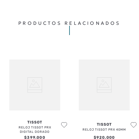
TÍTULO
Cargando comentarios…
★
★
★
★
★
CALIFICA EL PRODUCTO DE 1 A 5 ESTRELLAS
TU NOMBRE
PRODUCTOS RELACIONADOS
TU UBICACIÓN
DIRECCIÓN DE EMAIL
ESCRIBE UN COMENTARIO