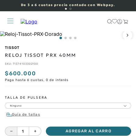
De 3 a 6 cuotas precio contado con Webpay.
TISSOT
RELOJ TISSOT PRX 40MM
SKU
:
T1374103302100
$
600
.
000
Paga hasta 6 cuotas, 0 de interés
CORREAS ADICIONALES
TALLA DE PULSERA