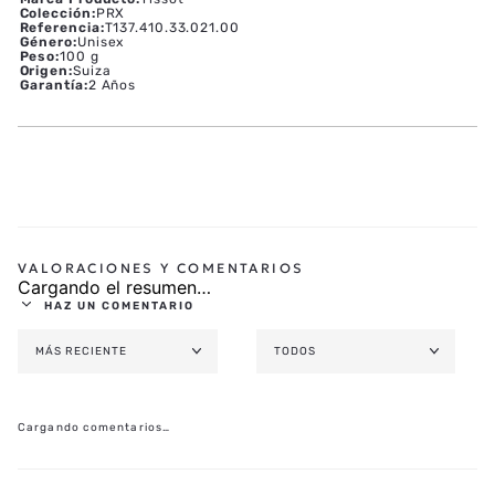
MOVIMIENTO Y FUNCIONES
CAJA Y ESFERA
CORREA
Marca Producto
:
Tissot
Colección
:
PRX
Referencia
:
T137.410.33.021.00
Género
:
Unisex
Peso
:
100 g
Origen
:
Suiza
Garantía
:
2 Años
Cargando el resumen…
HAZ UN COMENTARIO
MÁS RECIENTE
TODOS
AGREGAR COMENTARIO