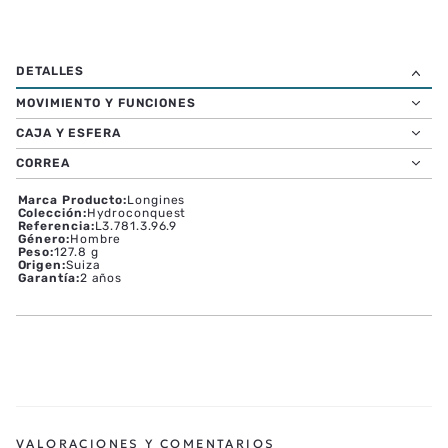
MOVIMIENTO Y FUNCIONES
CAJA Y ESFERA
CORREA
Marca Producto
:
Longines
Colección
:
Hydroconquest
Referencia
:
L3.781.3.96.9
Género
:
Hombre
Peso
:
127.8 g
Origen
:
Suiza
Garantía
:
2 años