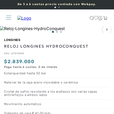
De 3 a 6 cuotas precio contado con Webpay.
LONGINES
RELOJ LONGINES HYDROCONQUEST
SKU
:
L37813969
$
2
.
839
.
000
Paga hasta 6 cuotas, 0 de interés
Estanqueidad hasta 30 bar
Material de la caja acero inoxidable y cerámica
Cristal de zafiro resistente a los arañazos con varias capas
antirreflejos a ambos lados
Movimiento automático
Diámetro de caja Ø 41.00 mm