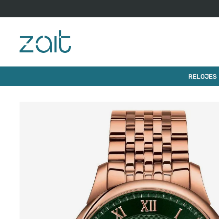
$
1
.
050
.
000
RELOJ TISSOT LE LOCLE 39MM
RELOJES