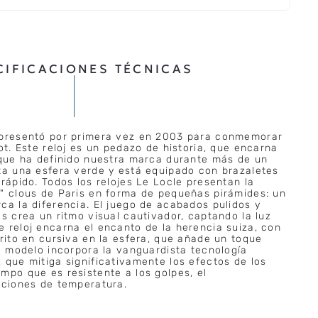
CIFICACIONES TÉCNICAS
 presentó por primera vez en 2003 para conmemorar
ot. Este reloj es un pedazo de historia, que encarna
 que ha definido nuestra marca durante más de un
ta una esfera verde y está equipado con brazaletes
rápido. Todos los relojes Le Locle presentan la
" clous de Paris en forma de pequeñas pirámides: un
ca la diferencia. El juego de acabados pulidos y
s crea un ritmo visual cautivador, captando la luz
 reloj encarna el encanto de la herencia suiza, con
crito en cursiva en la esfera, que añade un toque
te modelo incorpora la vanguardista tecnología
 que mitiga significativamente los efectos de los
mpo que es resistente a los golpes, el
aciones de temperatura.