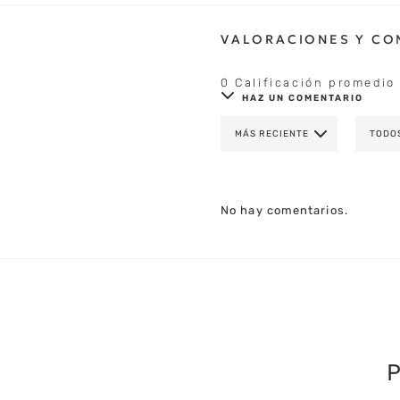
0 Calificación promedio
HAZ UN COMENTARIO
MÁS RECIENTE
TODO
AGREGAR COMENTAR
TÍTULO
No hay comentarios.
CALIFICA EL PRODUCTO DE 1 A 
TU NOMBRE