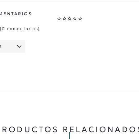
☆
☆
☆
☆
☆
(0 comentarios)
S
IO
★
★
★
★
★
5 ESTRELLAS
PRODUCTOS RELACIONADO