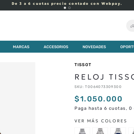
De 3 a 6 cuotas precio contado con Webpay.
¿Q
MARCAS
ACCESORIOS
NOVEDADES
OPORT
TISSOT
RELOJ TISS
SKU
:
T0064073309300
$
1
.
050
.
000
Paga hasta 6 cuotas, 0 