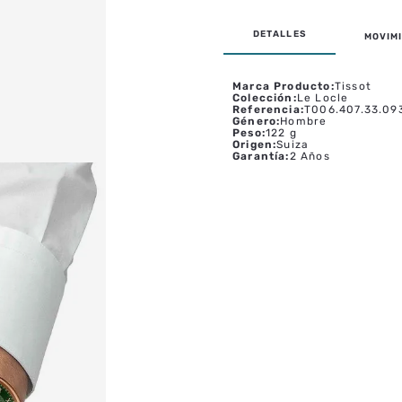
MOVIMI
Marca Producto
:
Tissot
Colección
:
Le Locle
Referencia
:
T006.407.33.09
Género
:
Hombre
Peso
:
122 g
Origen
:
Suiza
Garantía
:
2 Años