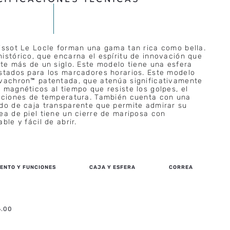
issot Le Locle forman una gama tan rica como bella.
istórico, que encarna el espíritu de innovación que
nte más de un siglo. Este modelo tiene una esfera
stados para los marcadores horarios. Este modelo
ivachron™ patentada, que atenúa significativamente
 magnéticos al tiempo que resiste los golpes, el
iaciones de temperatura. También cuenta con una
do de caja transparente que permite admirar su
ea de piel tiene un cierre de mariposa con
ble y fácil de abrir.
ENTO Y FUNCIONES
CAJA Y ESFERA
CORREA
6.00