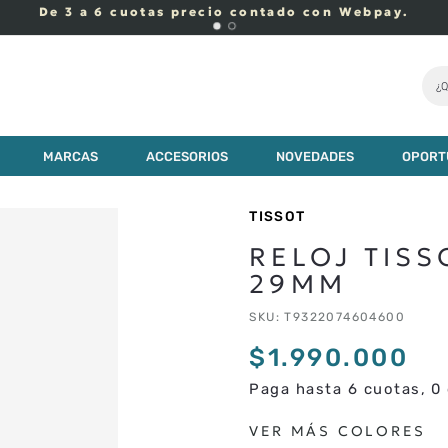
De 3 a 6 cuotas precio contado con Webpay.
¿Q
00
MARCAS
ACCESORIOS
NOVEDADES
OPORT
TISSOT
RELOJ TISS
29MM
SKU
:
T9322074604600
$
1
.
990
.
000
Paga hasta 6 cuotas, 0 