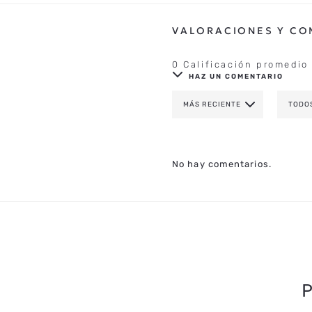
0 Calificación promedio
HAZ UN COMENTARIO
MÁS RECIENTE
TODO
AGREGAR COMENTAR
TÍTULO
No hay comentarios.
CALIFICA EL PRODUCTO DE 1 A 
TU NOMBRE