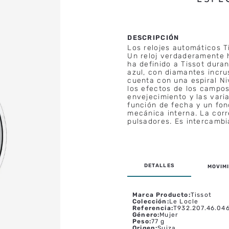
Los relojes automáticos T
Un reloj verdaderamente h
ha definido a Tissot dura
azul, con diamantes incru
cuenta con una espiral N
los efectos de los campos
envejecimiento y las var
función de fecha y un fon
mecánica interna. La corr
pulsadores. Es intercambia
MOVIMI
Marca Producto
:
Tissot
Colección
:
Le Locle
Referencia
:
T932.207.46.04
Género
:
Mujer
Peso
:
77 g
Origen
:
Suiza