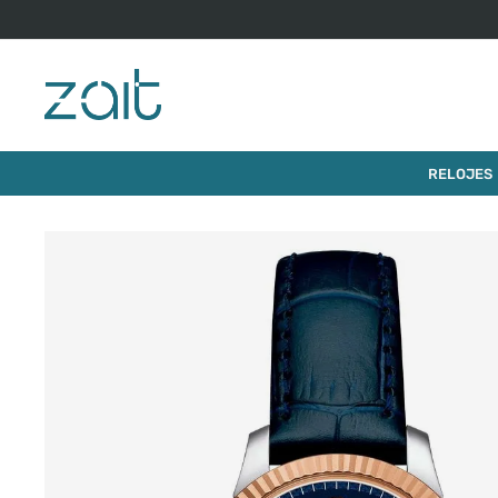
$
1
.
990
.
0
RELOJ TISSOT LE LOCLE GOLD 29MM
RELOJES