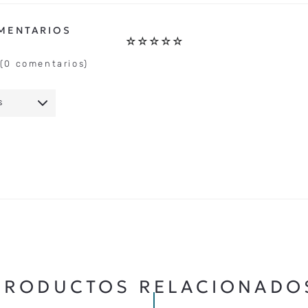
☆
☆
☆
☆
☆
(0 comentarios)
S
IO
★
★
★
★
★
5 ESTRELLAS
PRODUCTOS RELACIONADO