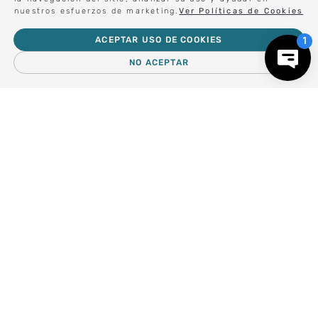
nuestros esfuerzos de marketing.
Ver Políticas de Cookies
ACEPTAR USO DE COOKIES
Forma parte de nuestros clientes exclusivos.
NO ACEPTAR
－
＋
AGREGAR AL CARRO
Centro de Ayuda
Nosotros
Compra empresa
Regalos Corporativos
Busca Inspiración