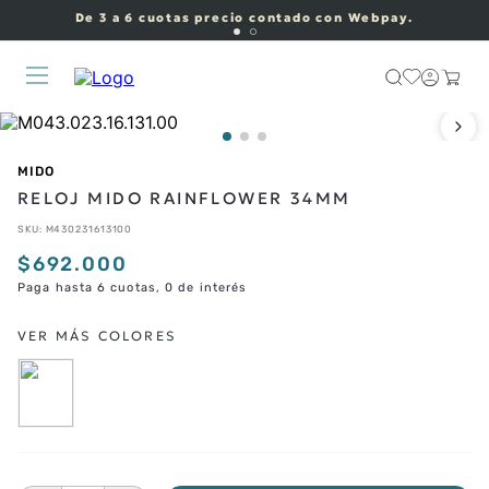
De 3 a 6 cuotas precio contado con Webpay.
MIDO
RELOJ MIDO RAINFLOWER 34MM
SKU
:
M430231613100
$
692
.
000
Paga hasta 6 cuotas, 0 de interés