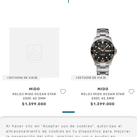
+ESTUCHE DE VIAJE
+ESTUCHE DE VIAJE
MIDO
MIDO
RELOJ MIDO OCEAN STAR
RELOJ MIDO OCEAN STAR
200C 42.5MM
200C 42.5MM
$
1
.
399
.
000
$
1
.
399
.
000
Al hacer clic en "Aceptar uso de cookies", autorizas el
Sé el primero en conocer nuestras novedades:
almacenamiento de cookies en tu dispositivo para mejorar
la navegación del sitio, analizar su uso y ayudar en