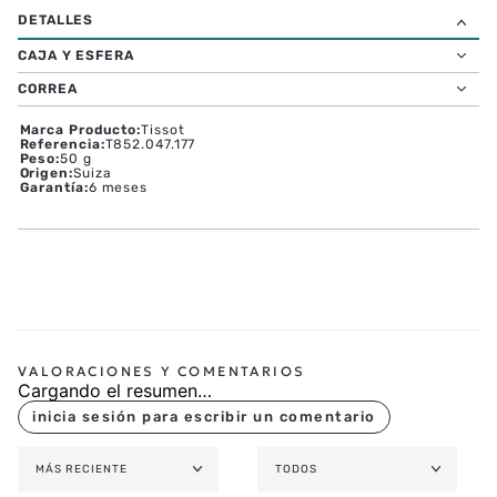
CAJA Y ESFERA
CORREA
Marca Producto
:
Tissot
Referencia
:
T852.047.177
Peso
:
50 g
Origen
:
Suiza
Garantía
:
6 meses
Cargando el resumen…
MÁS RECIENTE
TODOS