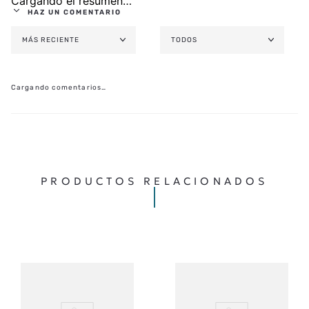
Cargando el resumen…
HAZ UN COMENTARIO
MÁS RECIENTE
TODOS
AGREGAR COMENTARIO
TÍTULO
Cargando comentarios…
★
★
★
★
★
CALIFICA EL PRODUCTO DE 1 A 5 ESTRELLAS
TU NOMBRE
PRODUCTOS RELACIONADOS
TU UBICACIÓN
DIRECCIÓN DE EMAIL
ESCRIBE UN COMENTARIO