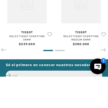
TISSOT
TISSOT
ENVIAR COMENTARIO
RELOJ TISSOT EVERYTIME
RELOJ TISSOT EVERYTIME
34MM
MEDIUM 40MM
$
229
.
000
$
380
.
000
Sé el primero en conocer nuestras novedades:
－
＋
AGREGAR AL CARRO
Forma parte de nuestros clientes exclusivos.
Centro de Ayuda