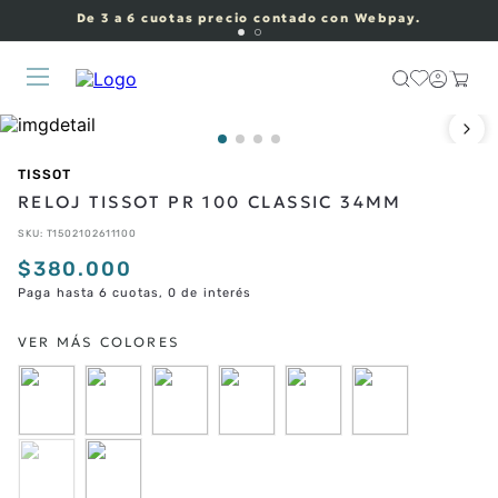
De 3 a 6 cuotas precio contado con Webpay.
TISSOT
RELOJ TISSOT PR 100 CLASSIC 34MM
SKU
:
T1502102611100
$
380
.
000
Paga hasta 6 cuotas, 0 de interés