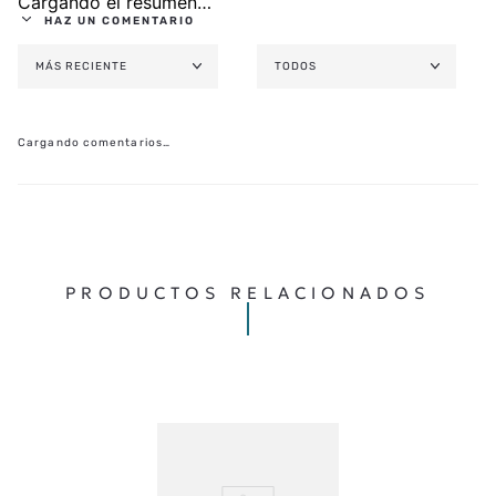
Cargando el resumen…
HAZ UN COMENTARIO
MÁS RECIENTE
TODOS
AGREGAR COMENTARIO
TÍTULO
Cargando comentarios…
★
★
★
★
★
CALIFICA EL PRODUCTO DE 1 A 5 ESTRELLAS
TU NOMBRE
PRODUCTOS RELACIONADOS
TU UBICACIÓN
DIRECCIÓN DE EMAIL
ESCRIBE UN COMENTARIO