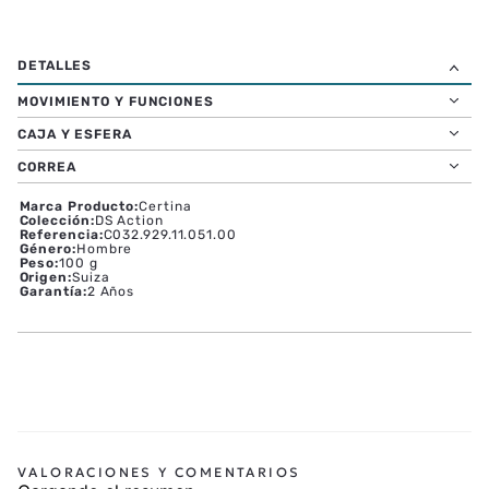
MOVIMIENTO Y FUNCIONES
CAJA Y ESFERA
CORREA
Marca Producto
:
Certina
Colección
:
DS Action
Referencia
:
C032.929.11.051.00
Género
:
Hombre
Peso
:
100 g
Origen
:
Suiza
Garantía
:
2 Años