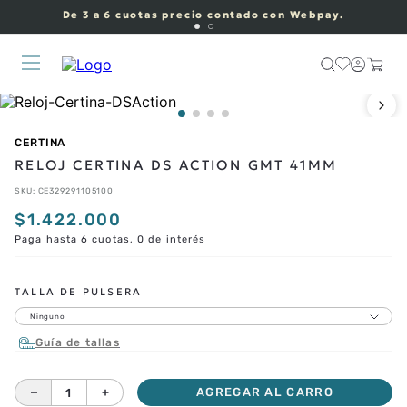
De 3 a 6 cuotas precio contado con Webpay.
CERTINA
RELOJ CERTINA DS ACTION GMT 41MM
SKU
:
CE329291105100
$
1
.
422
.
000
Paga hasta 6 cuotas, 0 de interés
TALLA DE PULSERA
Ninguno
Guía de tallas
－
＋
AGREGAR AL CARRO