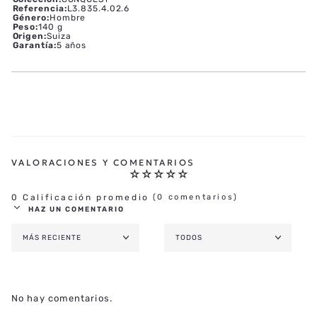
Referencia
:
L3.835.4.02.6
Género
:
Hombre
Peso
:
140 g
Origen
:
Suiza
Garantía
:
5 años
☆
☆
☆
☆
☆
0 Calificación promedio
(0 comentarios)
HAZ UN COMENTARIO
MÁS RECIENTE
TODOS
AGREGAR COMENTARIO
TÍTULO
No hay comentarios.