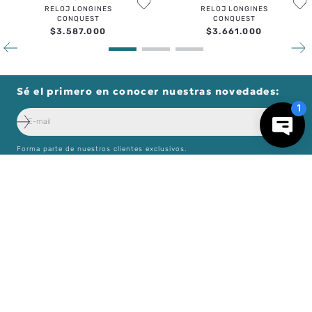
RELOJ LONGINES
RELOJ LONGINES
CONQUEST
CONQUEST
$
3
.
587
.
000
$
3
.
661
.
000
Sé el primero en conocer nuestras novedades:
Forma parte de nuestros clientes exclusivos.
－
＋
AGREGAR AL CARRO
Centro de Ayuda
Nosotros