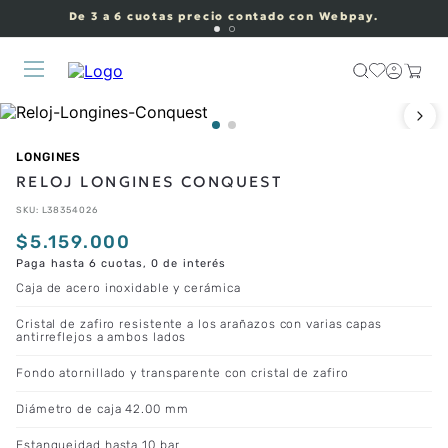
De 3 a 6 cuotas precio contado con Webpay.
LONGINES
RELOJ LONGINES CONQUEST
SKU
:
L38354026
$
5
.
159
.
000
Paga hasta 6 cuotas, 0 de interés
Caja de acero inoxidable y cerámica
Cristal de zafiro resistente a los arañazos con varias capas
antirreflejos a ambos lados
Fondo atornillado y transparente con cristal de zafiro
Diámetro de caja 42.00 mm
Estanqueidad hasta 10 bar