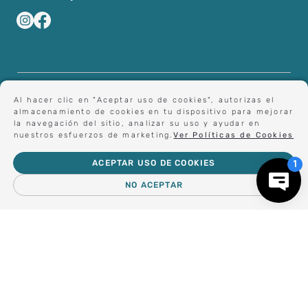
Al hacer clic en "Aceptar uso de cookies", autorizas el
almacenamiento de cookies en tu dispositivo para mejorar
la navegación del sitio, analizar su uso y ayudar en
nuestros esfuerzos de marketing.
Ver Políticas de Cookies
ACEPTAR USO DE COOKIES
NO ACEPTAR
© 2023 Importadora y Comercializadora Altea Ltda. Todos los
derechos reservados.