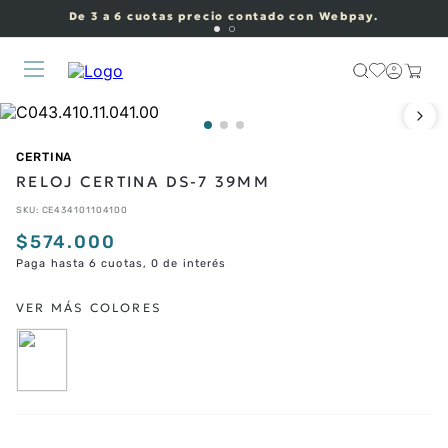
De 3 a 6 cuotas precio contado con Webpay.
CERTINA
RELOJ CERTINA DS-7 39MM
SKU
:
CE434101104100
$
574
.
000
Paga hasta 6 cuotas, 0 de interés