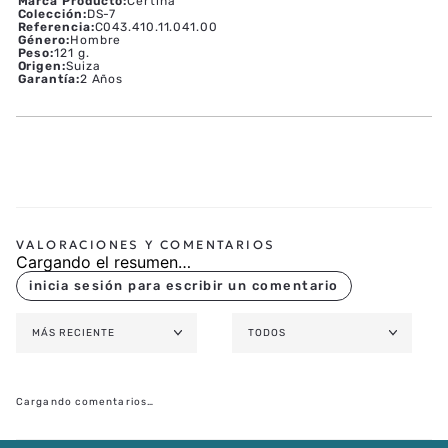
Marca Producto
:
Certina
Colección
:
DS-7
Referencia
:
C043.410.11.041.00
Género
:
Hombre
Peso
:
121 g.
Origen
:
Suiza
Garantía
:
2 Años
Cargando el resumen…
MÁS RECIENTE
TODOS
Cargando comentarios…