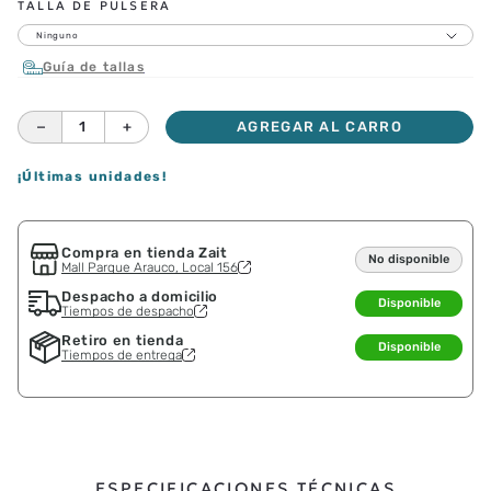
TALLA DE PULSERA
Ninguno
Guía de tallas
－
＋
AGREGAR AL CARRO
¡Últimas unidades!
Compra en tienda Zait
No disponible
Mall Parque Arauco, Local 156
Despacho a domicilio
Disponible
Tiempos de despacho
Retiro en tienda
Disponible
Tiempos de entrega
ESPECIFICACIONES TÉCNICAS