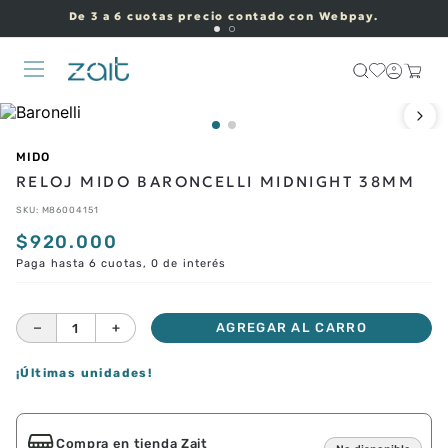
De 3 a 6 cuotas precio contado con Webpay.
MIDO
RELOJ MIDO BARONCELLI MIDNIGHT 38MM
SKU
:
M86004151
$
920
.
000
Paga hasta 6 cuotas, 0 de interés
－
＋
AGREGAR AL CARRO
¡Últimas unidades!
Compra en tienda Zait