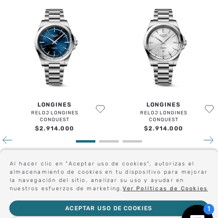
LONGINES
LONGINES
RELOJ LONGINES
RELOJ LONGINES
CONQUEST
CONQUEST
$
2
.
914
.
000
$
2
.
914
.
000
Al hacer clic en "Aceptar uso de cookies", autorizas el
Sé el primero en conocer nuestras novedades:
almacenamiento de cookies en tu dispositivo para mejorar
la navegación del sitio, analizar su uso y ayudar en
nuestros esfuerzos de marketing.
Ver Políticas de Cookies
ACEPTAR USO DE COOKIES
Forma parte de nuestros clientes exclusivos.