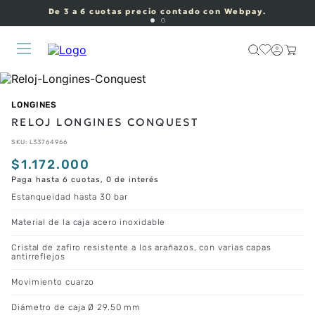
De 3 a 6 cuotas precio contado con Webpay.
LONGINES
RELOJ LONGINES CONQUEST
SKU
:
L33764966
$
1
.
172
.
000
Paga hasta 6 cuotas, 0 de interés
Estanqueidad hasta 30 bar
Material de la caja acero inoxidable
Cristal de zafiro resistente a los arañazos, con varias capas
antirreflejos
Movimiento cuarzo
Diámetro de caja Ø 29.50 mm