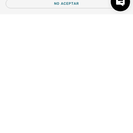
NO ACEPTAR
－
＋
AGREGAR AL CARRO
Centro de Ayuda
Nosotros
Compra empresa
Regalos Corporativos
Busca Inspiración