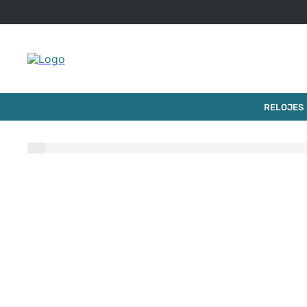
$
1
.
9
RELOJ LONGINES LA GRANDE CLASSIQUE
RELOJES