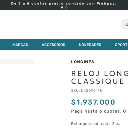
De 3 a 6 cuotas precio contado con Webpay.
¿Q
37
.
000
MARCAS
ACCESORIOS
NOVEDADES
OPORT
LONGINES
RELOJ LON
CLASSIQUE
SKU
:
L42092118
$
1
.
937
.
000
Paga hasta 6 cuotas, 0 
Estanqueidad hasta 3 bar