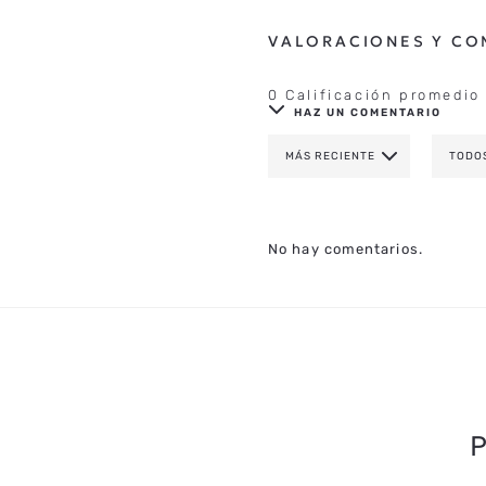
0 Calificación promedio
HAZ UN COMENTARIO
MÁS RECIENTE
TODO
AGREGAR COMENTAR
TÍTULO
No hay comentarios.
CALIFICA EL PRODUCTO DE 1 A 
TU NOMBRE