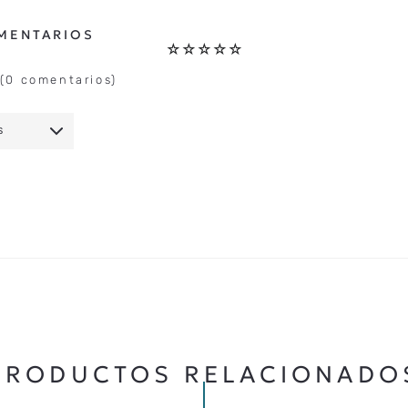
☆
☆
☆
☆
☆
(0 comentarios)
S
IO
★
★
★
★
★
5 ESTRELLAS
PRODUCTOS RELACIONADO