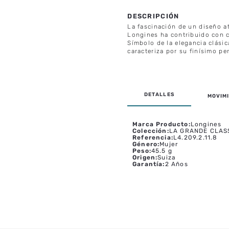
La fascinación de un diseño a
Longines ha contribuido con cr
Símbolo de la elegancia clásic
caracteriza por su finísimo per
MOVIMI
Marca Producto
:
Longines
Colección
:
LA GRANDE CLAS
Referencia
:
L4.209.2.11.8
Género
:
Mujer
Peso
:
45.5 g
Origen
:
Suiza
Garantía
:
2 Años