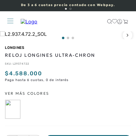
De 3 a 6 cuotas precio contado con Webpay.
LONGINES
RELOJ LONGINES ULTRA‑CHRON
SKU
:
L29374722
$
4
.
588
.
000
Paga hasta 6 cuotas, 0 de interés