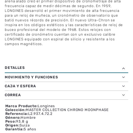
arena alado creó el primer dispositivo de cronometraje de alta
frecuencia capaz de medir décimas de segundo. En 1959,
LONGINES desarrolló el primer movimiento de alta frecuencia
para un reloj de muñeca, un cronómetro de observatorio que
batió nuevos récords de precisión. El nuevo Ultra-Chron se
inspira en los códigos estéticos y las características de reloj de
buceo profesional del modelo de 1968. Estos relojes con
certificado de cronómetro cuentan con un exclusivo calibre
LONGINES equipado con espiral de silicio y resistente a los
campos magnéticos.
MOVIMIENTO Y FUNCIONES
CAJA Y ESFERA
CORREA
Marca Producto
:
Longines
Colección
:
MASTER COLLECTION CHRONO MOONPHASE
Referencia
:
L2.937.4.72.2
Género
:
Hombre
Peso
:
93.8 g
Origen
:
Suiza
Garantía
:
5 años