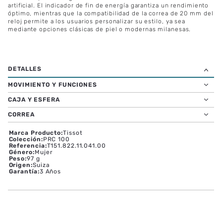
hueco en la colección de Tissot. Hoy, vuelve con un movimiento
pionero Lightmaster Solar Quartz, que aprovecha la energía
fotovoltaica para alimentar cada segundo. Con su caja de acero
inoxidable de 34 y 39 mm y su atrevido bisel dodecagonal, este
modelo irradia confianza. Bajo su elegante cristal de zafiro se
esconde un movimiento de cuarzo alimentado por energía solar,
diseñado para recargarse sin esfuerzo tanto con luz natural como
artificial. El indicador de fin de energía garantiza un rendimiento
óptimo, mientras que la compatibilidad de la correa de 20 mm del
reloj permite a los usuarios personalizar su estilo, ya sea
mediante opciones clásicas de piel o modernas milanesas.
MOVIMIENTO Y FUNCIONES
CAJA Y ESFERA
CORREA
Marca Producto
:
Tissot
Colección
:
PRC 100
Referencia
:
T151.822.11.041.00
Género
:
Mujer
Peso
:
97 g
Origen
:
Suiza