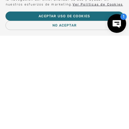
nuestros esfuerzos de marketing.
Ver Políticas de Cookies
ACEPTAR USO DE COOKIES
Sé el primero en conocer nuestras novedades:
NO ACEPTAR
－
＋
AGREGAR AL CARRO
Forma parte de nuestros clientes exclusivos.
Centro de Ayuda
Nosotros
Compra empresa
Regalos Corporativos