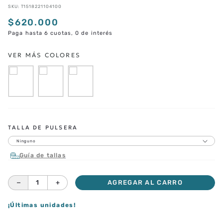
SKU
:
T1518221104100
$
620
.
000
Paga hasta 6 cuotas, 0 de interés
CORREAS ADICIONALES
TALLA DE PULSERA
Ninguno
Guía de tallas