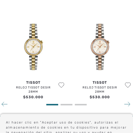
TU UBICACIÓN
PRODUCTOS RELACIONADOS
DIRECCIÓN DE EMAIL
ESCRIBE UN COMENTARIO
ENVIAR COMENTARIO
TISSOT
TISSOT
RELOJ TISSOT DESIR
RELOJ TISSOT DESIR
Al hacer clic en "Aceptar uso de cookies", autorizas el
28MM
28MM
almacenamiento de cookies en tu dispositivo para mejorar
$
530
.
000
$
530
.
000
la navegación del sitio, analizar su uso y ayudar en