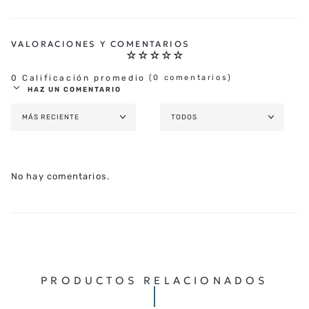
Garantía
:
3 Años
☆
☆
☆
☆
☆
0 Calificación promedio
(0 comentarios)
HAZ UN COMENTARIO
MÁS RECIENTE
TODOS
AGREGAR COMENTARIO
TÍTULO
No hay comentarios.
★
★
★
★
★
CALIFICA EL PRODUCTO DE 1 A 5 ESTRELLAS
TU NOMBRE