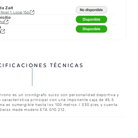
da Zait
No disponible
Nivel 1. Local 156.
cilio
Disponible
cho
a
Disponible
a
CIFICACIONES TÉCNICAS
hrono es un cronógrafo suizo con personalidad deportiva y
 característica principal con una imponente caja de 45,5
ina es sumergible hasta los 100 metros / 330 pies y cuenta
 Swiss made modelo ETA G10.212.