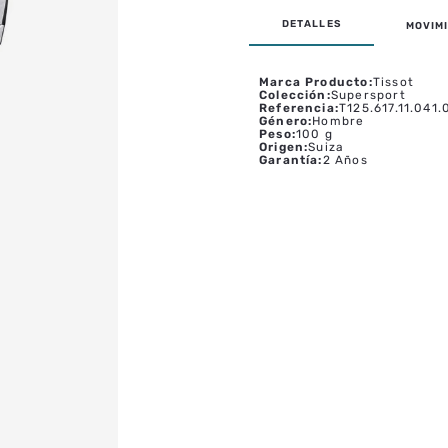
MOVIMI
Marca Producto
:
Tissot
Colección
:
Supersport
Referencia
:
T125.617.11.041.
Género
:
Hombre
Peso
:
100 g
Origen
:
Suiza
Garantía
:
2 Años