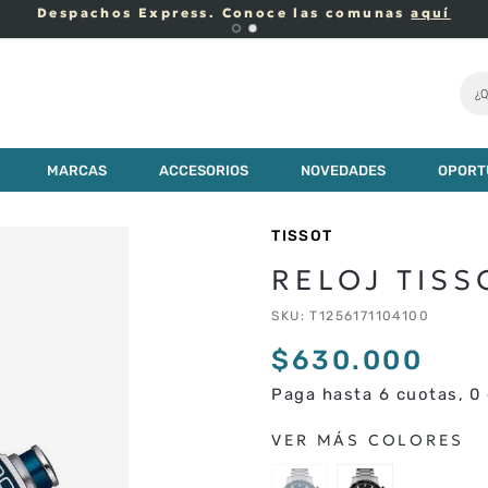
Despachos Express. Conoce las comunas
aquí
¿Q
MARCAS
ACCESORIOS
NOVEDADES
OPORT
TISSOT
RELOJ TIS
SKU
:
T1256171104100
$
630
.
000
Paga hasta 6 cuotas, 0 