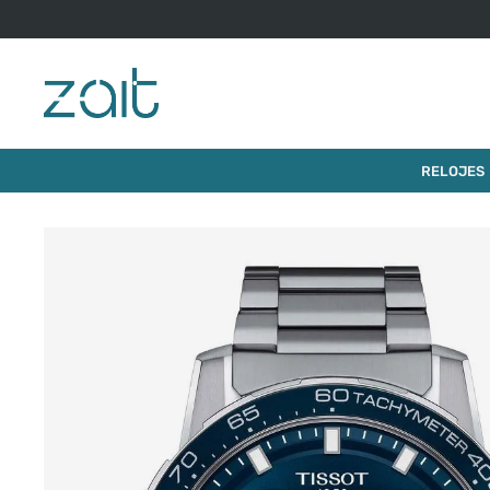
$
630
.
000
RELOJ TISSOT SUPERSPORT 45MM
RELOJES