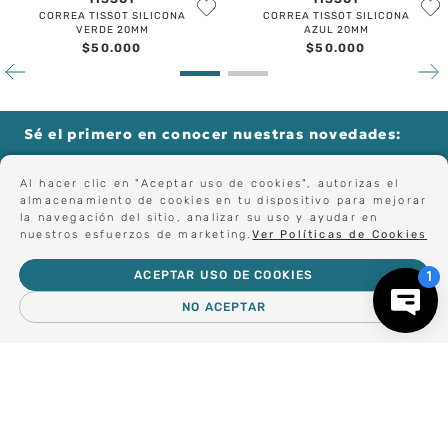
CORREA TISSOT SILICONA
CORREA TISSOT SILICONA
VERDE 20MM
AZUL 20MM
$
50
.
000
$
50
.
000
Sé el primero en conocer nuestras novedades:
Al hacer clic en "Aceptar uso de cookies", autorizas el
almacenamiento de cookies en tu dispositivo para mejorar
Forma parte de nuestros clientes exclusivos.
la navegación del sitio, analizar su uso y ayudar en
nuestros esfuerzos de marketing.
Ver Políticas de Cookies
ACEPTAR USO DE COOKIES
Centro de Ayuda
NO ACEPTAR
－
＋
AGREGAR AL CARRO
Nosotros