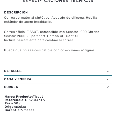
ESPECIFICACIONES TÉCNICAS
Correa de material sintético. Acabado de silicona. Hebilla
estándar de acero Inoxidable.
Correa oficial TISSOT, compatible con Seastar 1000 Chrono,
Seastar 2000, Supersport, Chrono XL, Gent XL.
Incluye herramienta para cambiar la correa.
Puede que no sea compatible con colecciones antiguas.
CAJA Y ESFERA
CORREA
Marca Producto
:
Tissot
Referencia
:
T852.047.177
Peso
:
50 g
Origen
:
Suiza
Garantía
:
6 meses