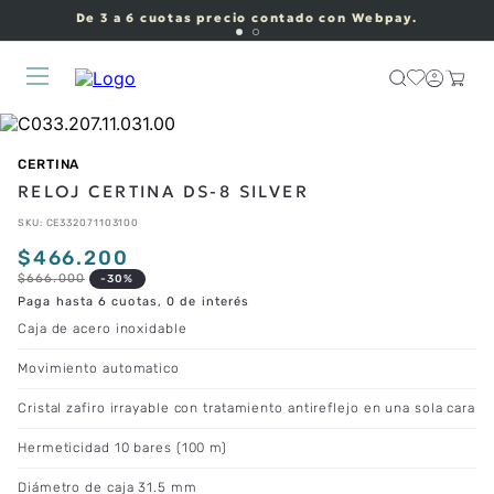
De 3 a 6 cuotas precio contado con Webpay.
CERTINA
RELOJ CERTINA DS-8 SILVER
SKU
:
CE332071103100
$
466
.
200
$
666
.
000
30%
Paga hasta 6 cuotas, 0 de interés
Caja de acero inoxidable
Movimiento automatico
Cristal zafiro irrayable con tratamiento antireflejo en una sola cara
Hermeticidad 10 bares (100 m)
Diámetro de caja 31.5 mm