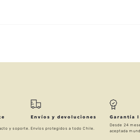
★
★
★
★
★
5 ESTRELLAS
te
Envíos y devoluciones
Garantía 
Desde 24 mese
acto y soporte.
Envíos protegidos a todo Chile.
aceptada mund