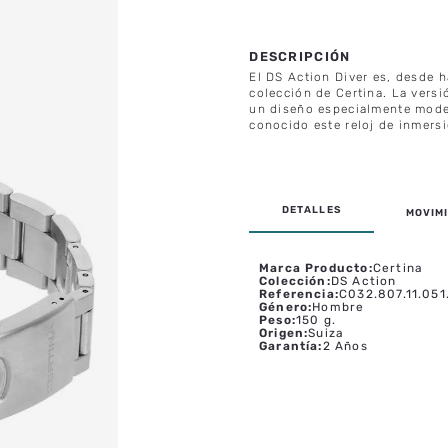
El DS Action Diver es, desde h
colección de Certina. La vers
un diseño especialmente moder
conocido este reloj de inmersi
MOVIMI
Marca Producto
:
Certina
Colección
:
DS Action
Referencia
:
C032.807.11.051
Género
:
Hombre
Peso
:
150 g.
Origen
:
Suiza
Garantía
:
2 Años