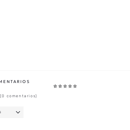
☆
☆
☆
☆
☆
(0 comentarios)
S
IO