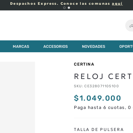
Despachos Express. Conoce las comunas
aquí
¿Q
MARCAS
ACCESORIOS
NOVEDADES
OPORT
CERTINA
RELOJ CER
SKU
:
CE328071105100
$
1
.
049
.
000
Paga hasta 6 cuotas, 0 
TALLA DE PULSERA