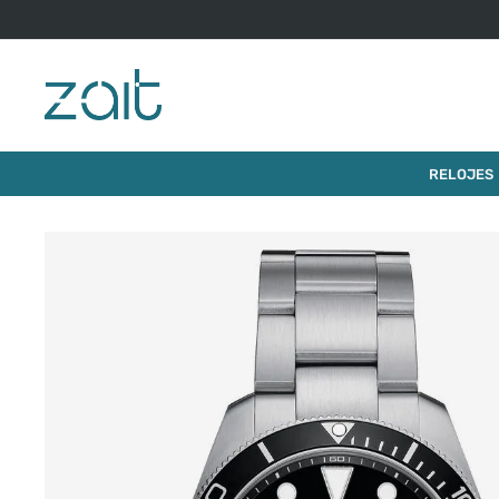
$
1
.
049
.
000
RELOJ CERTINA DS ACTION 38MM
RELOJES