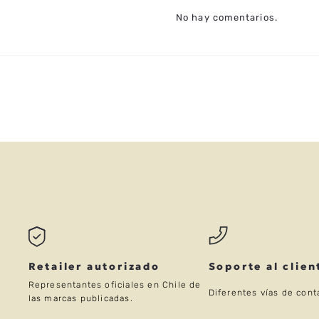
TÍTULO
No hay comentarios.
CALIFICA EL PRODUCTO DE 1 A 
TU NOMBRE
TU UBICACIÓN
DIRECCIÓN DE EMAIL
Retailer autorizado
Soporte al clien
Representantes oficiales en Chile de
Diferentes vías de cont
las marcas publicadas.
ESCRIBE UN COMENTARIO