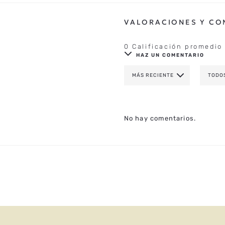
0 Calificación promedio
HAZ UN COMENTARIO
MÁS RECIENTE
TODO
AGREGAR COMENTAR
TÍTULO
No hay comentarios.
CALIFICA EL PRODUCTO DE 1 A 
TU NOMBRE