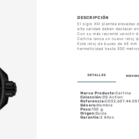
El siglo XXI plantea elevadas e
alta calidad deben destacar en 
Con su más reciente versión de
Certina lanza un nuevo reloj 
Este reloj de buceo de 43 mm 
hermeticidad hasta 300 metros
MOVIMI
Marca Producto
:
Certina
Colección
:
DS Action
Referencia
:
C032.607.44.05
Género
:
Hombre
Peso
:
130 g.
Origen
:
Suiza
Garantía
:
2 Años