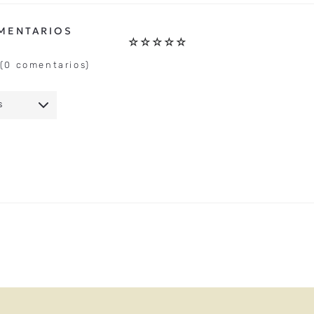
☆
☆
☆
☆
☆
(0 comentarios)
S
IO
★
★
★
★
★
5 ESTRELLAS