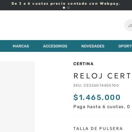
De 3 a 6 cuotas precio contado con Webpay.
¿Q
MARCAS
ACCESORIOS
NOVEDADES
OPORT
CERTINA
RELOJ CER
SKU
:
CE326074405100
$
1
.
465
.
000
Paga hasta 6 cuotas, 0 
TALLA DE PULSERA