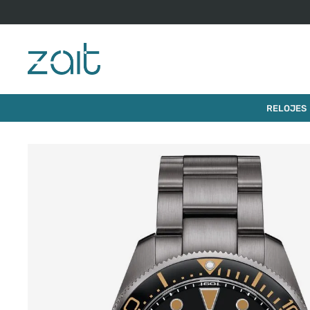
$
1
.
465
.
000
RELOJ CERTINA DS ACTION 43MM
RELOJES