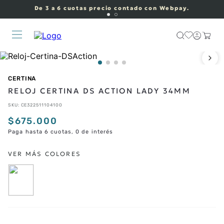
De 3 a 6 cuotas precio contado con Webpay.
CERTINA
RELOJ CERTINA DS ACTION LADY 34MM
SKU
:
CE322511104100
$
675
.
000
Paga hasta 6 cuotas, 0 de interés