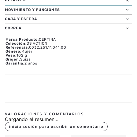
MOVIMIENTO Y FUNCIONES
CAJA Y ESFERA
CORREA
Marca Producto
:
CERTINA
Colección
:
DS ACTION
Referencia
:
C032.251.11.041.00
Género
:
Mujer
Peso
:
102 g
Origen
:
Suiza
Garantía
:
2 años
Cargando el resumen…