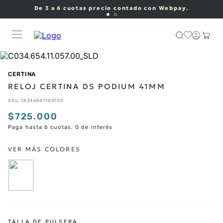
De 3 a 6 cuotas precio contado con Webpay.
CERTINA
RELOJ CERTINA DS PODIUM 41MM
SKU
:
CE346541105700
$
725
.
000
Paga hasta 6 cuotas, 0 de interés
TALLA DE PULSERA