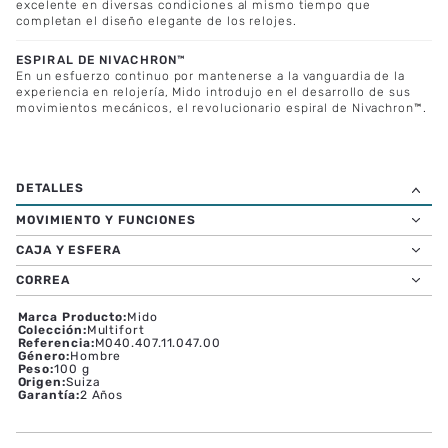
excelente en diversas condiciones al mismo tiempo que
completan el diseño elegante de los relojes.
ESPIRAL DE NIVACHRON™
En un esfuerzo continuo por mantenerse a la vanguardia de la
experiencia en relojería, Mido introdujo en el desarrollo de sus
movimientos mecánicos, el revolucionario espiral de Nivachron™.
MOVIMIENTO Y FUNCIONES
CAJA Y ESFERA
CORREA
Marca Producto
:
Mido
Colección
:
Multifort
Referencia
:
M040.407.11.047.00
Género
:
Hombre
Peso
:
100 g
Origen
:
Suiza
Garantía
:
2 Años