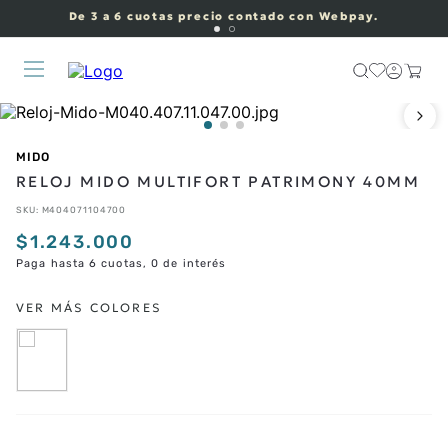
De 3 a 6 cuotas precio contado con Webpay.
MIDO
RELOJ MIDO MULTIFORT PATRIMONY 40MM
SKU
:
M404071104700
$
1
.
243
.
000
Paga hasta 6 cuotas, 0 de interés