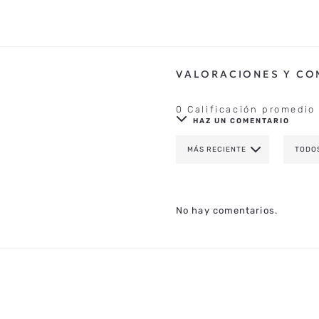
0 Calificación promedio
HAZ UN COMENTARIO
MÁS RECIENTE
TODO
AGREGAR COMENTAR
TÍTULO
No hay comentarios.
CALIFICA EL PRODUCTO DE 1 A 
TU NOMBRE