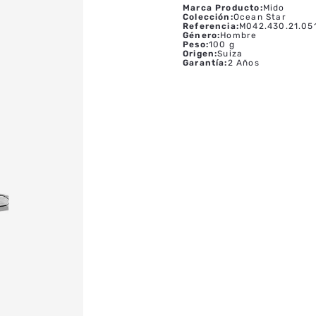
Marca Producto
:
Mido
Colección
:
Ocean Star
Referencia
:
M042.430.21.05
Género
:
Hombre
Peso
:
100 g
Origen
:
Suiza
Garantía
:
2 Años