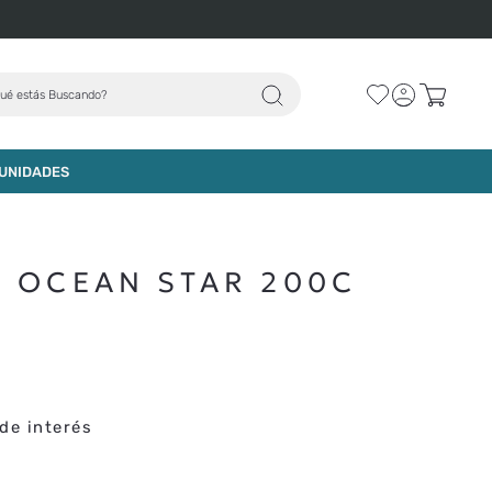
D
ué estás Buscando?
AGREGAR AL CARRO
UNIDADES
O OCEAN STAR 200C
de interés