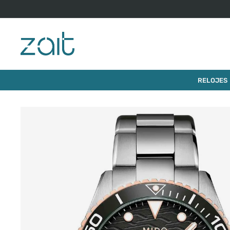
De 3 a 6 cuotas precio contado con Webpay.
$
1
.
39
RELOJ MIDO OCEAN STAR 200C 42.5MM
RELOJES