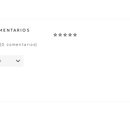
☆
☆
☆
☆
☆
(0 comentarios)
S
IO
★
★
★
★
★
5 ESTRELLAS