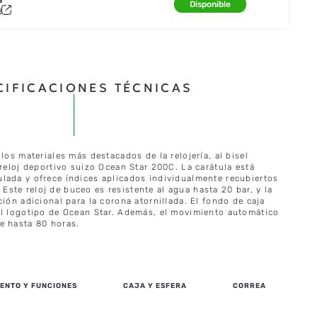
Disponible
a
CIFICACIONES TÉCNICAS
los materiales más destacados de la relojería, al bisel
 reloj deportivo suizo Ocean Star 200C. La carátula está
lada y ofrece índices aplicados individualmente recubiertos
ste reloj de buceo es resistente al agua hasta 20 bar, y la
ción adicional para la corona atornillada. El fondo de caja
el logotipo de Ocean Star. Además, el movimiento automático
e hasta 80 horas.
ENTO Y FUNCIONES
CAJA Y ESFERA
CORREA