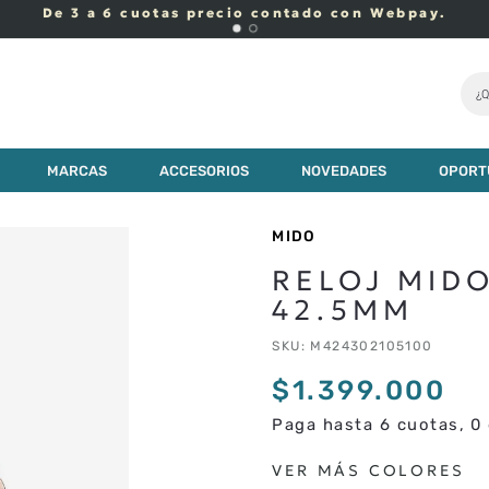
¿Q
9
.
000
MARCAS
ACCESORIOS
NOVEDADES
OPORT
MIDO
RELOJ MID
42.5MM
SKU
:
M424302105100
$
1
.
399
.
000
Paga hasta 6 cuotas, 0 