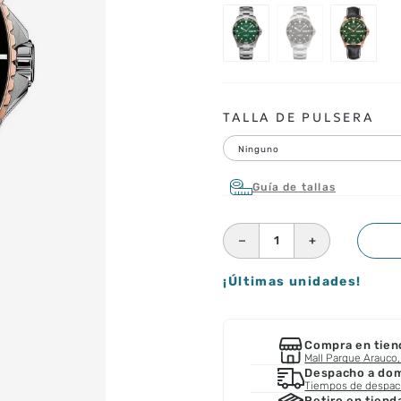
TALLA DE PULSERA
Ninguno
Guía de tallas
－
＋
¡Últimas unidades!
Compra en tien
Mall Parque Arauco, 
Despacho a domi
Tiempos de despa
Retiro en tiend