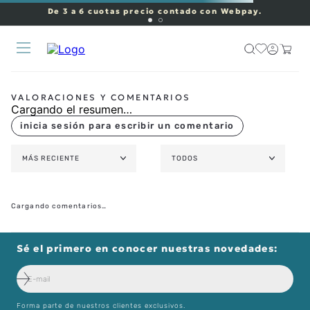
De 3 a 6 cuotas precio contado con Webpay.
LO SENTIMOS
No hemos encontrado resultados para tu
búsqueda
Prueba buscando
alguna de nuestras marcas
Longines
Rado
Mido
Tissot
Certina