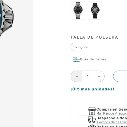
TALLA DE PULSERA
Ninguno
Guía de tallas
－
＋
¡Últimas unidades!
Compra en tien
Mall Parque Arauco, 
Despacho a domi
Tiempos de despa
Retiro en tiend