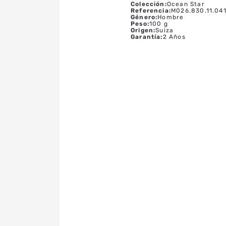
Colección
:
Ocean Star
Referencia
:
M026.830.11.04
Género
:
Hombre
Peso
:
100 g
Origen
:
Suiza
Garantía
:
2 Años