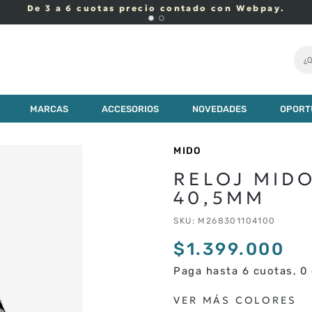
De 3 a 6 cuotas precio contado con Webpay.
¿Q
399
.
000
MARCAS
ACCESORIOS
NOVEDADES
OPORT
MIDO
RELOJ MIDO
40,5MM
SKU
:
M268301104100
$
1
.
399
.
000
Paga hasta 6 cuotas, 0 