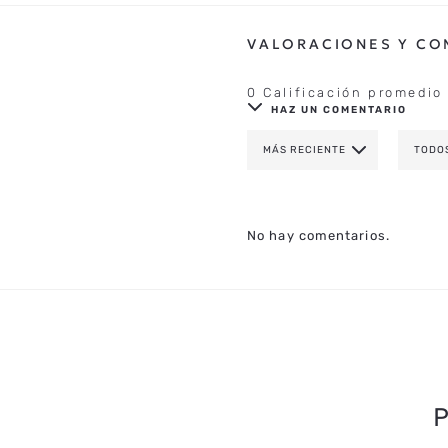
0 Calificación promedio
HAZ UN COMENTARIO
MÁS RECIENTE
TODO
AGREGAR COMENTAR
TÍTULO
No hay comentarios.
CALIFICA EL PRODUCTO DE 1 A 
TU NOMBRE