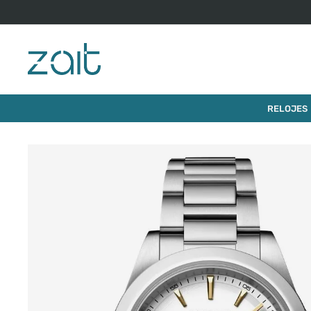
$
1
.
870
.
000
RELOJ LONGINES CONQUEST
RELOJES