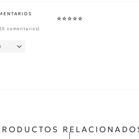
☆
☆
☆
☆
☆
(0 comentarios)
S
IO
★
★
★
★
★
5 ESTRELLAS
PRODUCTOS RELACIONADO