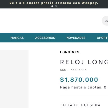
De 3 a 6 cuotas precio contado con Webpay.
¿Q
MARCAS
ACCESORIOS
NOVEDADES
OPORT
LONGINES
RELOJ LON
SKU
:
L33504126
$
1
.
870
.
000
Paga hasta 6 cuotas, 0 
TALLA DE PULSERA