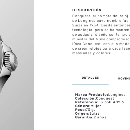
Conquest, el nombre del reloj 
de Longines cuyo nombre fue p
Suiza en 1954. Desde entonces,
tecnología, pero se ha manteni
de audacia, diseño contemporá
muestra del firme compromiso 
línea Conquest, con sus model
de crear relojes para cada fac
materiales y colores.
MOVIMI
Marca Producto
:
Longines
Colección
:
Conquest
Referencia
:
L3.350.4.12.6
Género
:
Mujer
Peso
:
73 g.
Origen
:
Suiza
Garantía
:
2 años