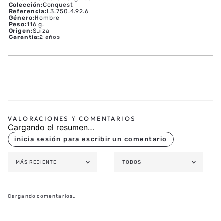
Colección
:
Conquest
Referencia
:
L3.750.4.92.6
Género
:
Hombre
Peso
:
116 g.
Origen
:
Suiza
Garantía
:
2 años
Cargando el resumen…
MÁS RECIENTE
TODOS
Cargando comentarios…