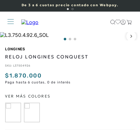
De 3 a 6 cuotas precio contado con Webpay.
LONGINES
RELOJ LONGINES CONQUEST
SKU
:
L37504926
$
1
.
870
.
000
Paga hasta 6 cuotas, 0 de interés