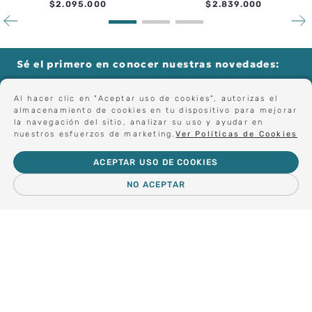
$
2
.
095
.
000
$
2
.
839
.
000
Sé el primero en conocer nuestras novedades:
Al hacer clic en "Aceptar uso de cookies", autorizas el
almacenamiento de cookies en tu dispositivo para mejorar
Forma parte de nuestros clientes exclusivos.
la navegación del sitio, analizar su uso y ayudar en
nuestros esfuerzos de marketing.
Ver Políticas de Cookies
ACEPTAR USO DE COOKIES
Centro de Ayuda
NO ACEPTAR
－
＋
AGREGAR AL CARRO
Nosotros
Compra empresa