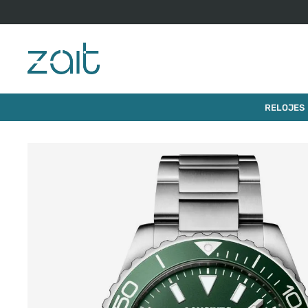
$
1
.
946
.
0
RELOJ LONGINES HYDROCONQUEST
RELOJES