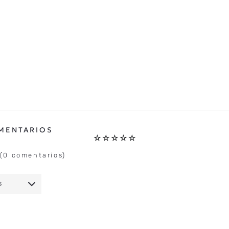
☆
☆
☆
☆
☆
(0 comentarios)
S
IO