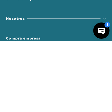
Nosotros
Compra empresa
－
＋
AGREGAR AL CARRO
Regalos Corporativos
Busca Inspiración