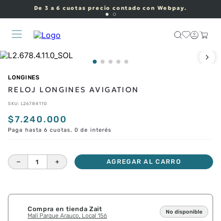
De 3 a 6 cuotas precio contado con Webpay.
LONGINES
RELOJ LONGINES AVIGATION
SKU
:
L26784110
$
7
.
240
.
000
Paga hasta 6 cuotas, 0 de interés
－
＋
AGREGAR AL CARRO
Compra en tienda Zait
No disponible
Mall Parque Arauco, Local 156