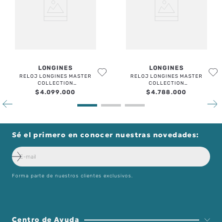
LONGINES
LONGINES
RELOJ LONGINES MASTER
RELOJ LONGINES MASTER
COLLECTION
COLLECTION
CHRONOGRAPH
CHRONOGRAPH
$
4
.
099
.
000
$
4
.
788
.
000
Sé el primero en conocer nuestras novedades:
Forma parte de nuestros clientes exclusivos.
Centro de Ayuda