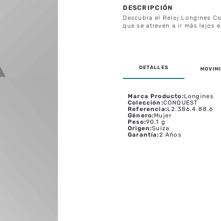
Descubra el Reloj Longines Co
que se atreven a ir más lejos
MOVIMI
Marca Producto
:
Longines
Colección
:
CONQUEST
Referencia
:
L2.386.4.88.6
Género
:
Mujer
Peso
:
90.1 g
Origen
:
Suiza
Garantía
:
2 Años