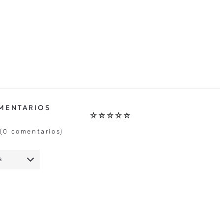
☆
☆
☆
☆
☆
(0 comentarios)
S
IO