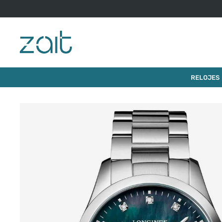
$
1
.
953
.
RELOJ LONGINES CONQUEST CLASSIC
RELOJES