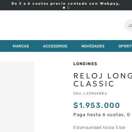
De 3 a 6 cuotas precio contado con Webpay.
¿Q
000
MARCAS
ACCESORIOS
NOVEDADES
OPORT
LONGINES
RELOJ LON
CLASSIC
SKU
:
L23864886
$
1
.
953
.
000
Paga hasta 6 cuotas, 0 
Estanqueidad hasta 5 bar