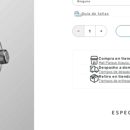
Ninguno
Guía de tallas
－
＋
Compra en tien
Mall Parque Arauco, 
Despacho a domi
Tiempos de despa
Retiro en tiend
Tiempos de entreg
ESPE