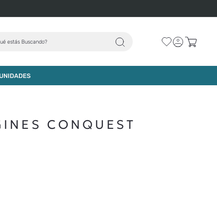
ce las comunas
aquí
ué estás Buscando?
UNIDADES
GINES CONQUEST