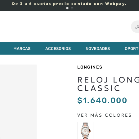
Despachos Express. Cono
¿Q
MARCAS
ACCESORIOS
NOVEDADES
OPORT
LONGINES
RELOJ LON
CLASSIC
$
1
.
640
.
000