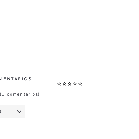
☆
☆
☆
☆
☆
(0 comentarios)
S
IO