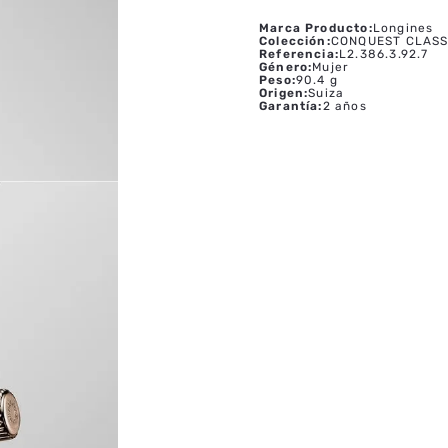
Marca Producto
:
Longines
Colección
:
CONQUEST CLASS
Referencia
:
L2.386.3.92.7
Género
:
Mujer
Peso
:
90.4 g
Origen
:
Suiza
Garantía
:
2 años