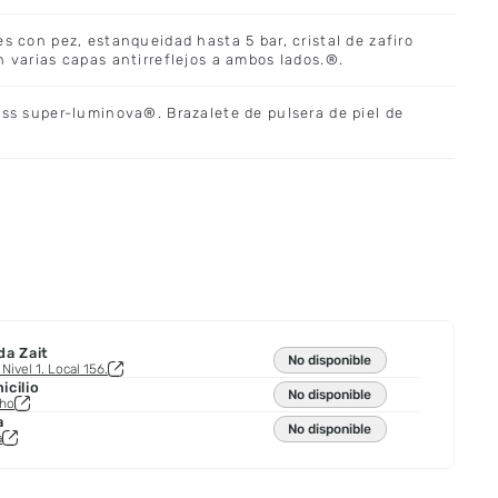
es con pez, estanqueidad hasta 5 bar, cristal de zafiro
n varias capas antirreflejos a ambos lados.®.
iss super-luminova®. Brazalete de pulsera de piel de
da Zait
No disponible
Nivel 1. Local 156.
cilio
No disponible
cho
a
No disponible
a