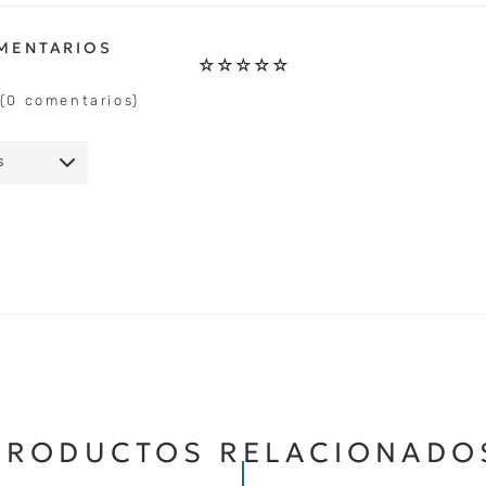
☆
☆
☆
☆
☆
(0 comentarios)
S
IO
★
★
★
★
★
5 ESTRELLAS
PRODUCTOS RELACIONADO