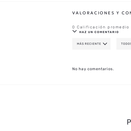
0 Calificación promedio
HAZ UN COMENTARIO
MÁS RECIENTE
TODO
AGREGAR COMENTAR
TÍTULO
No hay comentarios.
CALIFICA EL PRODUCTO DE 1 A 
TU NOMBRE