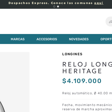
Despachos Express. Conoce las comunas
aquí
¿Q
MARCAS
ACCESORIOS
NOVEDADES
OPORT
LONGINES
RELOJ LON
HERITAGE
$
4
.
109
.
000
Reloj automático, Ø 40.00 m
Fecha, movimiento mecánico 
reserva de marcha aproximad