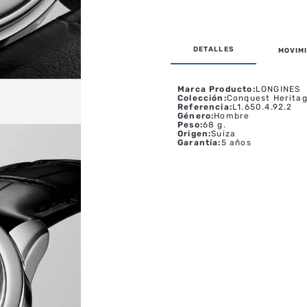
MOVIMI
Marca Producto
:
LONGINES
Colección
:
Conquest Herita
Referencia
:
L1.650.4.92.2
Género
:
Hombre
Peso
:
68 g.
Origen
:
Suiza
Garantía
:
5 años