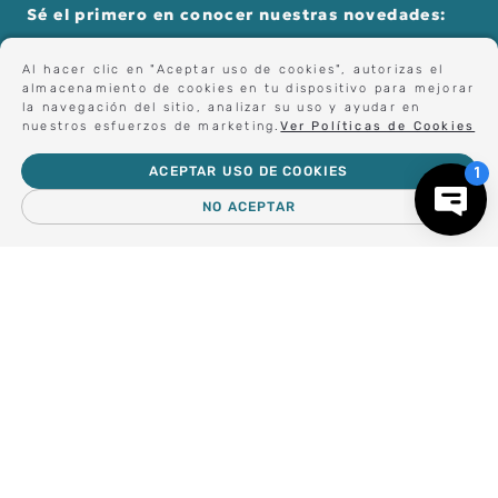
Sé el primero en conocer nuestras novedades:
Al hacer clic en "Aceptar uso de cookies", autorizas el
almacenamiento de cookies en tu dispositivo para mejorar
Forma parte de nuestros clientes exclusivos.
la navegación del sitio, analizar su uso y ayudar en
nuestros esfuerzos de marketing.
Ver Políticas de Cookies
ACEPTAR USO DE COOKIES
Centro de Ayuda
NO ACEPTAR
－
＋
AGREGAR AL CARRO
Nosotros
Compra empresa
Regalos Corporativos
Busca Inspiración