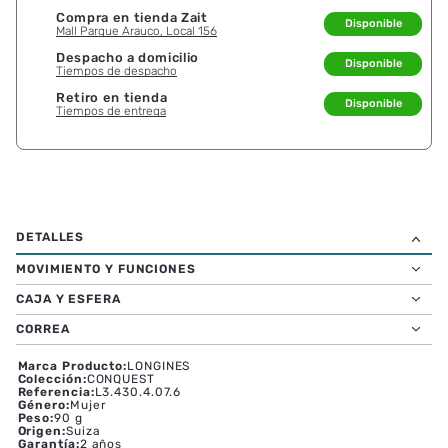
Compra en tienda Zait
Disponible
Mall Parque Arauco, Local 156
Despacho a domicilio
Disponible
Tiempos de despacho
Retiro en tienda
Disponible
Tiempos de entrega
MOVIMIENTO Y FUNCIONES
CAJA Y ESFERA
CORREA
Marca Producto
:
LONGINES
Colección
:
CONQUEST
Referencia
:
L3.430.4.07.6
Género
:
Mujer
Peso
:
90 g
Origen
:
Suiza
Garantía
:
2 años