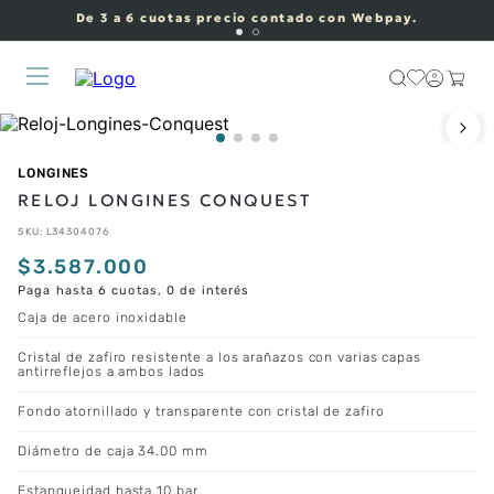
De 3 a 6 cuotas precio contado con Webpay.
LONGINES
RELOJ LONGINES CONQUEST
SKU
:
L34304076
$
3
.
587
.
000
Paga hasta 6 cuotas, 0 de interés
Caja de acero inoxidable
Cristal de zafiro resistente a los arañazos con varias capas
antirreflejos a ambos lados
Fondo atornillado y transparente con cristal de zafiro
Diámetro de caja 34.00 mm
Estanqueidad hasta 10 bar