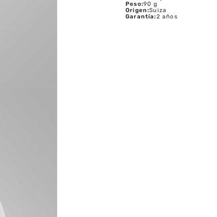
Peso
:
90 g
Origen
:
Suiza
Garantía
:
2 años