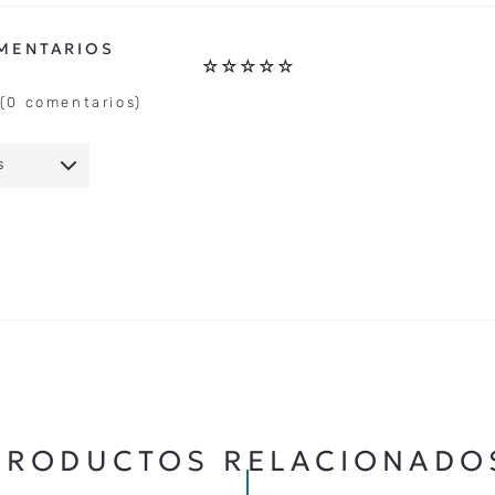
☆
☆
☆
☆
☆
(0 comentarios)
S
IO
★
★
★
★
★
5 ESTRELLAS
PRODUCTOS RELACIONADO