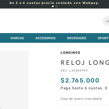
De 3 a 6 cuotas precio contado con Webpay.
¿Q
MARCAS
ACCESORIOS
NOVEDADES
OPORT
LONGINES
RELOJ LON
SKU
:
L34304999
$
2
.
765
.
000
Paga hasta 6 cuotas, 0 
Caja de acero inoxidable