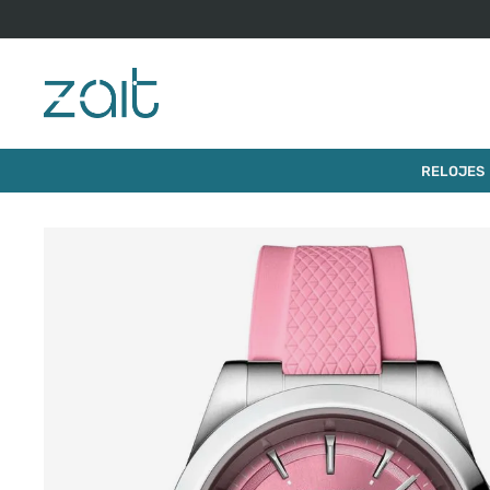
$
2
.
765
.
000
RELOJ LONGINES CONQUEST
RELOJES