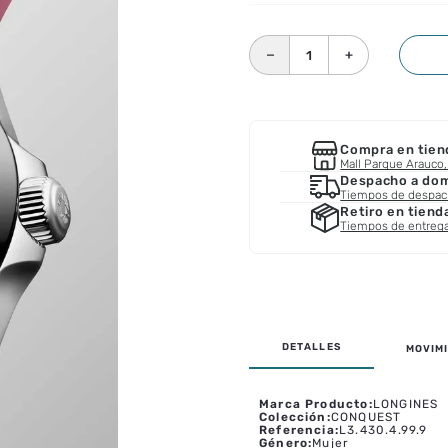
－
＋
Compra en tien
Mall Parque Arauco, 
Despacho a domi
Tiempos de despa
Retiro en tiend
Tiempos de entreg
MOVIMI
Marca Producto
:
LONGINES
Colección
:
CONQUEST
Referencia
:
L3.430.4.99.9
Género
:
Mujer