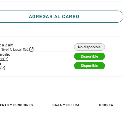
AGREGAR AL CARRO
da Zait
No disponible
Nivel 1. Local 156.
cilio
Disponible
cho
a
Disponible
a
ENTO Y FUNCIONES
CAJA Y ESFERA
CORREA