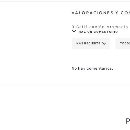
0 Calificación promedio
HAZ UN COMENTARIO
MÁS RECIENTE
TODO
AGREGAR COMENTAR
TÍTULO
No hay comentarios.
CALIFICA EL PRODUCTO DE 1 A 
TU NOMBRE