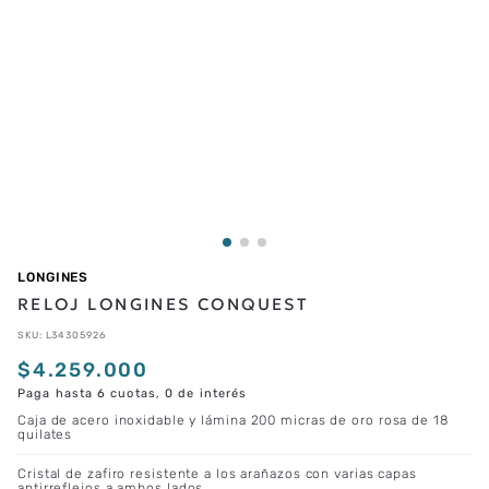
LONGINES
RELOJ LONGINES CONQUEST
SKU
:
L34305926
$
4
.
259
.
000
Paga hasta 6 cuotas, 0 de interés
Caja de acero inoxidable y lámina 200 micras de oro rosa de 18
quilates
Cristal de zafiro resistente a los arañazos con varias capas
antirreflejos a ambos lados