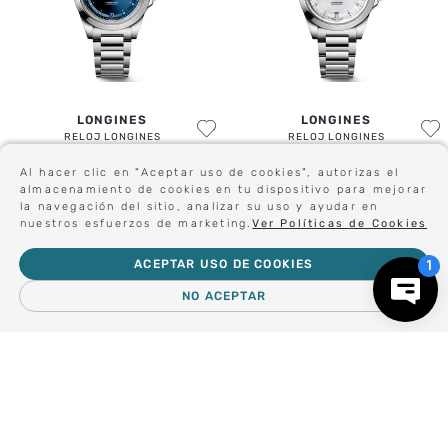
LONGINES
LONGINES
RELOJ LONGINES
RELOJ LONGINES
CONQUEST
CONQUEST
$
3
.
587
.
000
$
3
.
661
.
000
Al hacer clic en "Aceptar uso de cookies", autorizas el
almacenamiento de cookies en tu dispositivo para mejorar
la navegación del sitio, analizar su uso y ayudar en
nuestros esfuerzos de marketing.
Ver Políticas de Cookies
Sé el primero en conocer nuestras novedades:
ACEPTAR USO DE COOKIES
NO ACEPTAR
Forma parte de nuestros clientes exclusivos.
－
＋
AGREGAR AL CARRO
Centro de Ayuda