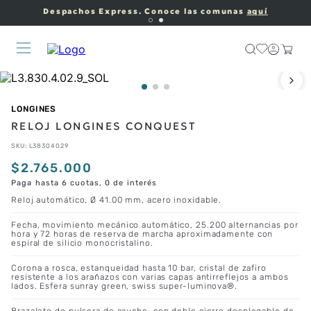
Despachos Express. Conoce las comunas
aquí
LONGINES
RELOJ LONGINES CONQUEST
SKU
:
L38304029
$
2
.
765
.
000
Paga hasta 6 cuotas, 0 de interés
Reloj automático, Ø 41.00 mm, acero inoxidable.
Fecha, movimiento mecánico automático, 25.200 alternancias por
hora y 72 horas de reserva de marcha aproximadamente con
espiral de silicio monocristalino.
Corona a rosca, estanqueidad hasta 10 bar, cristal de zafiro
resistente a los arañazos con varias capas antirreflejos a ambos
lados. Esfera sunray green, swiss super-luminova®.