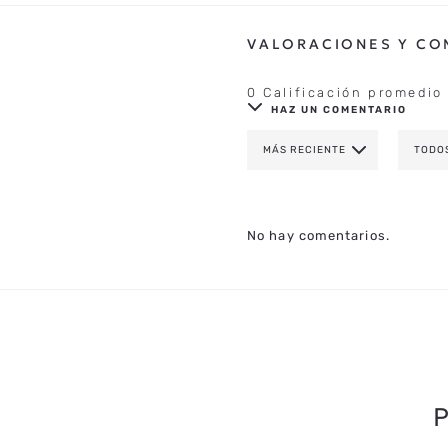
0 Calificación promedio
HAZ UN COMENTARIO
MÁS RECIENTE
TODO
AGREGAR COMENTAR
TÍTULO
No hay comentarios.
CALIFICA EL PRODUCTO DE 1 A 
TU NOMBRE