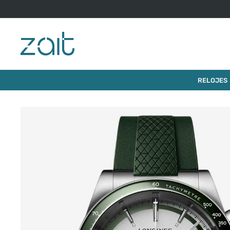
$
5
.
017
.
000
RELOJ LONGINES CONQUEST
RELOJES