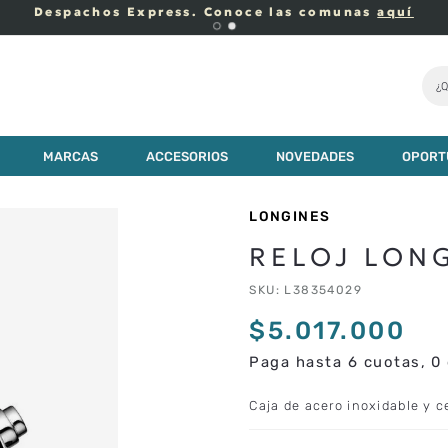
Despachos Express. Conoce las comunas
aquí
¿Q
MARCAS
ACCESORIOS
NOVEDADES
OPORT
LONGINES
RELOJ LON
SKU
:
L38354029
$
5
.
017
.
000
Paga hasta 6 cuotas, 0 
Caja de acero inoxidable y 