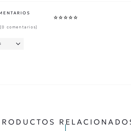
☆
☆
☆
☆
☆
(0 comentarios)
S
IO
★
★
★
★
★
5 ESTRELLAS
PRODUCTOS RELACIONADO