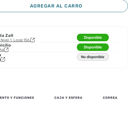
AGREGAR AL CARRO
da Zait
Disponible
Nivel 1. Local 156.
cilio
Disponible
cho
a
No disponible
a
ENTO Y FUNCIONES
CAJA Y ESFERA
CORREA