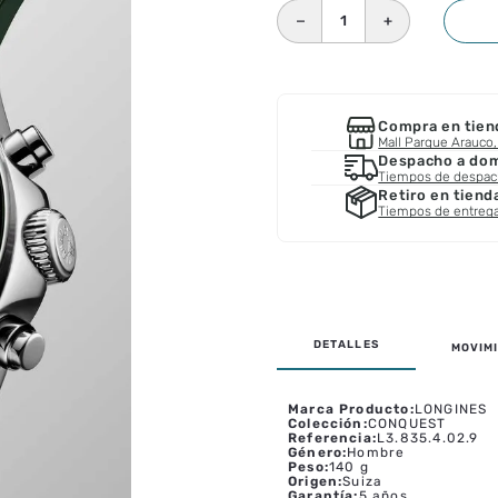
－
＋
Compra en tien
Mall Parque Arauco, 
Despacho a domi
Tiempos de despa
Retiro en tiend
Tiempos de entreg
MOVIMI
Marca Producto
:
LONGINES
Colección
:
CONQUEST
Referencia
:
L3.835.4.02.9
Género
:
Hombre
Peso
:
140 g
Origen
:
Suiza
Garantía
:
5 años