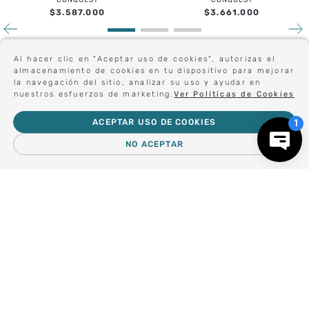
$
3
.
587
.
000
$
3
.
661
.
000
Al hacer clic en "Aceptar uso de cookies", autorizas el
Sé el primero en conocer nuestras novedades:
almacenamiento de cookies en tu dispositivo para mejorar
la navegación del sitio, analizar su uso y ayudar en
nuestros esfuerzos de marketing.
Ver Políticas de Cookies
ACEPTAR USO DE COOKIES
Forma parte de nuestros clientes exclusivos.
NO ACEPTAR
－
＋
AGREGAR AL CARRO
Centro de Ayuda
Nosotros
Compra empresa