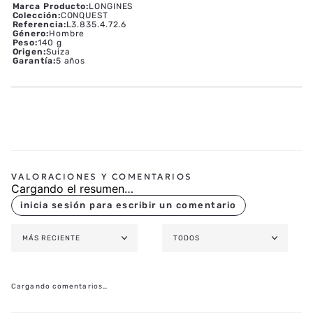
Marca Producto
:
LONGINES
Colección
:
CONQUEST
Referencia
:
L3.835.4.72.6
Género
:
Hombre
Peso
:
140 g
Origen
:
Suiza
Garantía
:
5 años
Cargando el resumen…
MÁS RECIENTE
TODOS
Cargando comentarios…