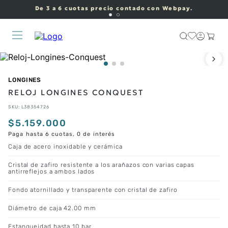
De 3 a 6 cuotas precio contado con Webpay.
LONGINES
RELOJ LONGINES CONQUEST
SKU
:
L38354726
$
5
.
159
.
000
Paga hasta 6 cuotas, 0 de interés
Caja de acero inoxidable y cerámica
Cristal de zafiro resistente a los arañazos con varias capas
antirreflejos a ambos lados
Fondo atornillado y transparente con cristal de zafiro
Diámetro de caja 42.00 mm
Estanqueidad hasta 10 bar