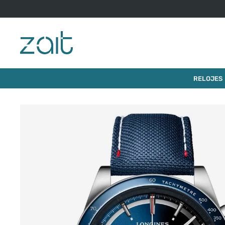
$
5
.
445
.
000
RELOJ LONGINES CONQUEST
RELOJES