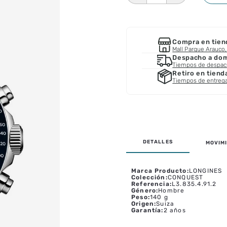
Compra en tien
Mall Parque Arauco, 
Despacho a domi
Tiempos de despa
Retiro en tiend
Tiempos de entreg
MOVIMI
Marca Producto
:
LONGINES
Colección
:
CONQUEST
Referencia
:
L3.835.4.91.2
Género
:
Hombre
Peso
:
140 g
Origen
:
Suiza
Garantía
:
2 años