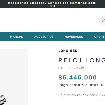
Despachos Express. Conoce las comunas
aquí
¿Q
MARCAS
ACCESORIOS
NOVEDADES
OPORT
LONGINES
RELOJ LON
SKU
:
L38354912
$
5
.
445
.
000
Paga hasta 6 cuotas, 0 
Caja de acero inoxidable y 