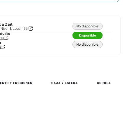
da Zait
No disponible
Nivel 1. Local 156.
cilio
Disponible
cho
a
No disponible
a
ENTO Y FUNCIONES
CAJA Y ESFERA
CORREA