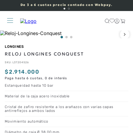
De 3 a 6 cuotas precio contado con Webpay.
LONGINES
RELOJ LONGINES CONQUEST
SKU
:
L37204526
$
2
.
914
.
000
Paga hasta 6 cuotas, 0 de interés
Estanqueidad hasta 10 bar
Material de la caja acero inoxidable
Cristal de zafiro resistente a los arañazos con varias capas
antirreflejos a ambos lados
Movimiento automático
Diámetro de caja Ø 38.00 mm