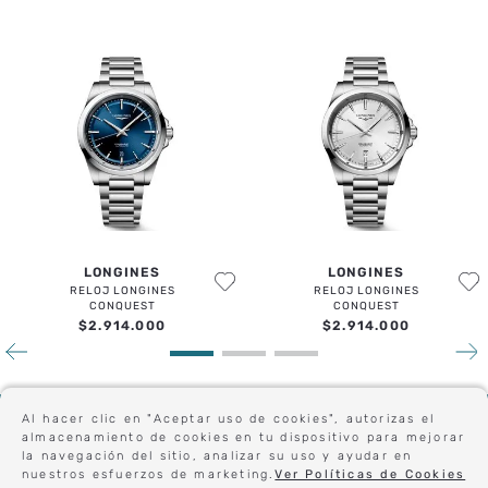
LONGINES
LONGINES
RELOJ LONGINES
RELOJ LONGINES
CONQUEST
CONQUEST
$
2
.
914
.
000
$
2
.
914
.
000
Sé el primero en conocer nuestras novedades:
Al hacer clic en "Aceptar uso de cookies", autorizas el
almacenamiento de cookies en tu dispositivo para mejorar
la navegación del sitio, analizar su uso y ayudar en
nuestros esfuerzos de marketing.
Ver Políticas de Cookies