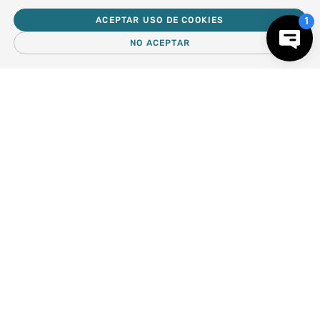
Forma parte de nuestros clientes exclusivos.
ACEPTAR USO DE COOKIES
NO ACEPTAR
Centro de Ayuda
－
＋
AGREGAR AL CARRO
Nosotros
Compra empresa
Regalos Corporativos
Busca Inspiración