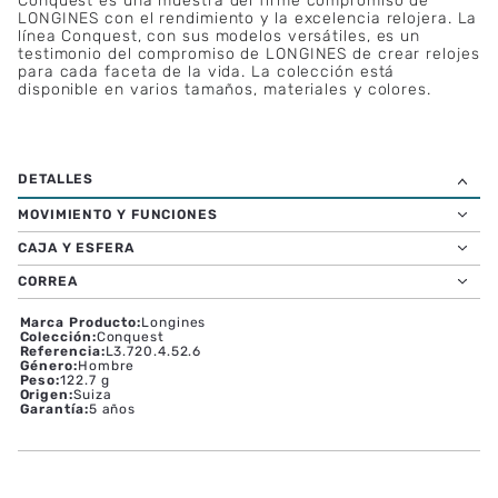
Conquest es una muestra del firme compromiso de
LONGINES con el rendimiento y la excelencia relojera. La
línea Conquest, con sus modelos versátiles, es un
testimonio del compromiso de LONGINES de crear relojes
para cada faceta de la vida. La colección está
disponible en varios tamaños, materiales y colores.
MOVIMIENTO Y FUNCIONES
CAJA Y ESFERA
CORREA
Marca Producto
:
Longines
Colección
:
Conquest
Referencia
:
L3.720.4.52.6
Género
:
Hombre
Peso
:
122.7 g
Origen
:
Suiza
Garantía
:
5 años