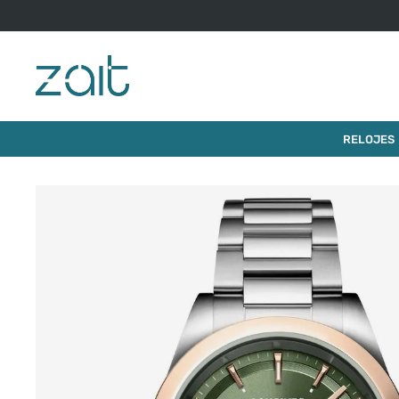
$
4
.
259
.
000
RELOJ LONGINES CONQUEST
RELOJES