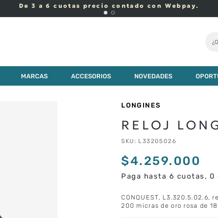
De 3 a 6 cuotas precio contado con Webpay.
¿Q
MARCAS
ACCESORIOS
NOVEDADES
OPORT
LONGINES
RELOJ LON
SKU
:
L33205026
$
4
.
259
.
000
Paga hasta 6 cuotas, 0 
CONQUEST, L3.320.5.02.6, re
200 micras de oro rosa de 18