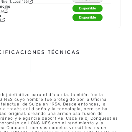
Nivel 1. Local 156.
cilio
Disponible
cho
a
Disponible
a
CIFICACIONES TÉCNICAS
loj definitivo para el día a día, también fue la
GINES cuyo nombre fue protegido por la Oficina
ntelectual de Suiza en 1954. Desde entonces, la
 a través del diseño y la tecnología, pero se ha
idad original, creando una armoniosa fusión de
ráneo y elegancia deportiva. Cada reloj Conquest es
mpromiso de LONGINES con el rendimiento y la
ínea Conquest, con sus modelos versátiles, es un