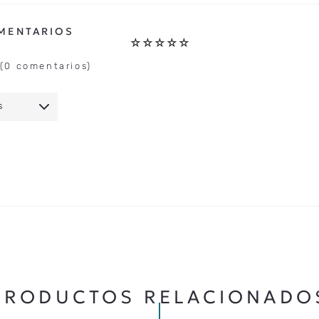
☆
☆
☆
☆
☆
(0 comentarios)
S
IO
★
★
★
★
★
5 ESTRELLAS
PRODUCTOS RELACIONADO