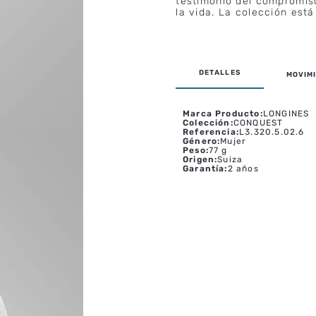
testimonio del compromis
la vida. La colección está
MOVIMI
Marca Producto
:
LONGINES
Colección
:
CONQUEST
Referencia
:
L3.320.5.02.6
Género
:
Mujer
Peso
:
77 g
Origen
:
Suiza
Garantía
:
2 años