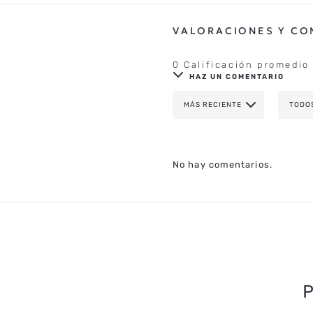
0 Calificación promedio
HAZ UN COMENTARIO
MÁS RECIENTE
TODO
AGREGAR COMENTAR
TÍTULO
No hay comentarios.
CALIFICA EL PRODUCTO DE 1 A 
TU NOMBRE