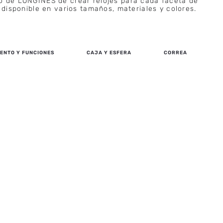
o de LONGINES de crear relojes para cada faceta de
 disponible en varios tamaños, materiales y colores.
ENTO Y FUNCIONES
CAJA Y ESFERA
CORREA