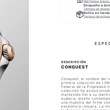
Mall Parque Arauco, 
Despacho a domi
Tiempos de despa
Retiro en tiend
Tiempos de entreg
ESPE
CONQUEST
Conquest, el nombre del re
primera colección de LON
Federal de la Propiedad I
colección ha evolucionado
mantenido fiel a su ident
audacia, diseño contempo
una muestra del firme co
excelencia relojera. La l