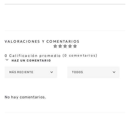
☆
☆
☆
☆
☆
0 Calificación promedio
(0 comentarios)
HAZ UN COMENTARIO
MÁS RECIENTE
TODOS
AGREGAR COMENTARIO
TÍTULO
No hay comentarios.
★
★
★
★
★
CALIFICA EL PRODUCTO DE 1 A 5 ESTRELLAS
TU NOMBRE