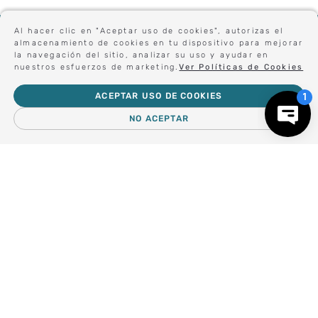
Sé el primero en conocer nuestras novedades:
Al hacer clic en "Aceptar uso de cookies", autorizas el
almacenamiento de cookies en tu dispositivo para mejorar
la navegación del sitio, analizar su uso y ayudar en
nuestros esfuerzos de marketing.
Ver Políticas de Cookies
Forma parte de nuestros clientes exclusivos.
ACEPTAR USO DE COOKIES
NO ACEPTAR
Centro de Ayuda
Nosotros
Compra empresa
Regalos Corporativos