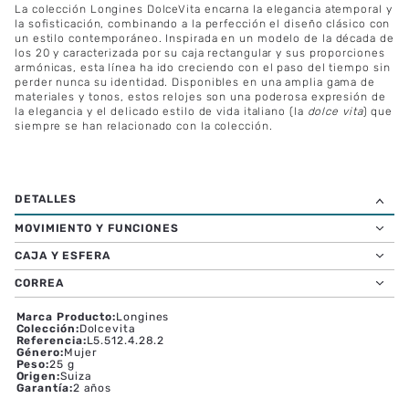
La colección Longines DolceVita encarna la elegancia atemporal y
la sofisticación, combinando a la perfección el diseño clásico con
un estilo contemporáneo. Inspirada en un modelo de la década de
los 20 y caracterizada por su caja rectangular y sus proporciones
armónicas, esta línea ha ido creciendo con el paso del tiempo sin
perder nunca su identidad. Disponibles en una amplia gama de
materiales y tonos, estos relojes son una poderosa expresión de
la elegancia y el delicado estilo de vida italiano (la
dolce vita
) que
siempre se han relacionado con la colección.
MOVIMIENTO Y FUNCIONES
CAJA Y ESFERA
CORREA
Marca Producto
:
Longines
Colección
:
Dolcevita
Referencia
:
L5.512.4.28.2
Género
:
Mujer
Peso
:
25 g
Origen
:
Suiza
Garantía
:
2 años