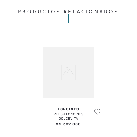
TU UBICACIÓN
PRODUCTOS RELACIONADOS
DIRECCIÓN DE EMAIL
ESCRIBE UN COMENTARIO
ENVIAR COMENTARIO
LONGINES
RELOJ LONGINES
DOLCEVITA
$
2
.
389
.
000