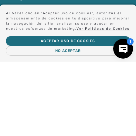
Al hacer clic en "Aceptar uso de cookies", autorizas el
almacenamiento de cookies en tu dispositivo para mejorar
Forma parte de nuestros clientes exclusivos.
la navegación del sitio, analizar su uso y ayudar en
nuestros esfuerzos de marketing.
Ver Políticas de Cookies
ACEPTAR USO DE COOKIES
Centro de Ayuda
NO ACEPTAR
Nosotros
Compra empresa
Regalos Corporativos
Busca Inspiración