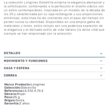
La colección Longines DolceVita encarna la elegancia atemporal y
la sofisticación, combinando a la perfección el diseño clásico con
un estilo contemporáneo. Inspirada en un modelo de la década de
los 20 y caracterizada por su caja rectangular y sus proporciones
armónicas, esta línea ha ido creciendo con el paso del tiempo sin
perder nunca su identidad. Disponibles en una amplia gama de
materiales y tonos, estos relojes son una poderosa expresión de
la elegancia y el delicado estilo de vida italiano (la
dolce vita
) que
siempre se han relacionado con la colección.
MOVIMIENTO Y FUNCIONES
CAJA Y ESFERA
CORREA
Marca Producto
:
Longines
Colección
:
Dolcevita
Referencia
:
L5.512.4.70.2
Género
:
Mujer
Peso
:
25 g
Origen
:
Suiza
Garantía
:
2 años