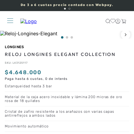
De 3 a 6 cuotas precio contado con Webpay.
LONGINES
RELOJ LONGINES ELEGANT COLLECTION
SKU
:
L43125117
$
4
.
648
.
000
Paga hasta 6 cuotas, 0 de interés
Estanqueidad hasta 3 bar
Material de la caja acero inoxidable y lámina 200 micras de oro
rosa de 18 quilates
Cristal de zafiro resistente a los arañazos con varias capas
antirreflejos a ambos lados
Movimiento automático