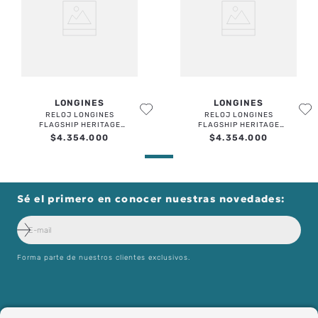
LONGINES
LONGINES
RELOJ LONGINES
RELOJ LONGINES
FLAGSHIP HERITAGE
FLAGSHIP HERITAGE
MOONPHASE
MOONPHASE
$
4
.
354
.
000
$
4
.
354
.
000
Sé el primero en conocer nuestras novedades:
Forma parte de nuestros clientes exclusivos.