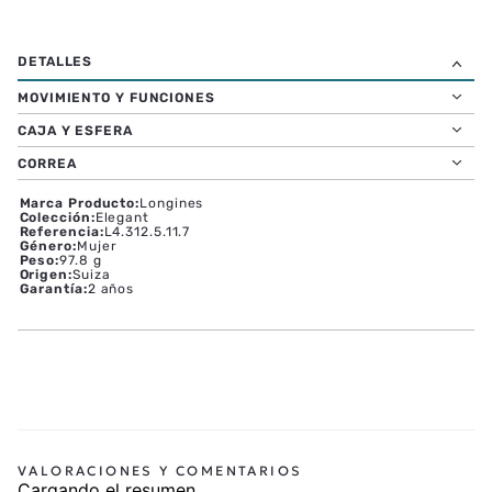
MOVIMIENTO Y FUNCIONES
CAJA Y ESFERA
CORREA
Marca Producto
:
Longines
Colección
:
Elegant
Referencia
:
L4.312.5.11.7
Género
:
Mujer
Peso
:
97.8 g
Origen
:
Suiza
Garantía
:
2 años
Cargando el resumen…