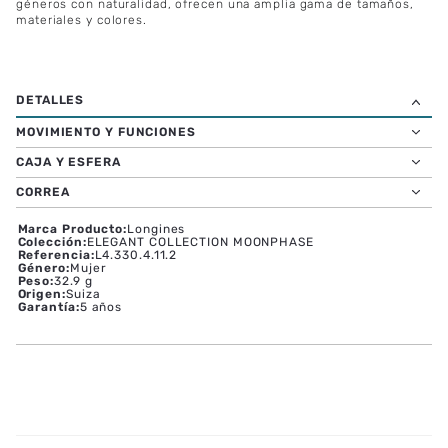
géneros con naturalidad, ofrecen una amplia gama de tamaños,
materiales y colores.
MOVIMIENTO Y FUNCIONES
CAJA Y ESFERA
CORREA
Marca Producto
:
Longines
Colección
:
ELEGANT COLLECTION MOONPHASE
Referencia
:
L4.330.4.11.2
Género
:
Mujer
Peso
:
32.9 g
Origen
:
Suiza
Garantía
:
5 años