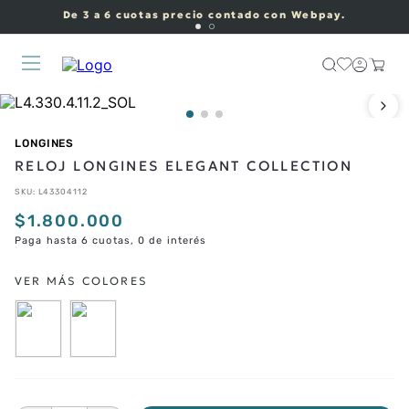
De 3 a 6 cuotas precio contado con Webpay.
LONGINES
RELOJ LONGINES ELEGANT COLLECTION
SKU
:
L43304112
$
1
.
800
.
000
Paga hasta 6 cuotas, 0 de interés