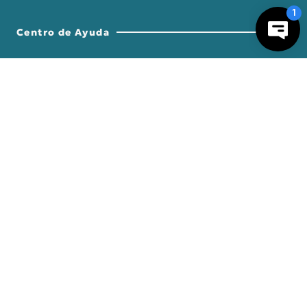
Centro de Ayuda
－
＋
AGREGAR AL CARRO
Nosotros
Compra empresa
Regalos Corporativos
Busca Inspiración