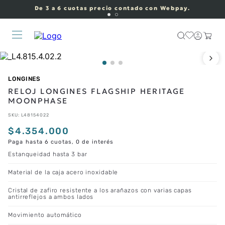
De 3 a 6 cuotas precio contado con Webpay.
LONGINES
RELOJ LONGINES FLAGSHIP HERITAGE
MOONPHASE
SKU
:
L48154022
$
4
.
354
.
000
Paga hasta 6 cuotas, 0 de interés
Estanqueidad hasta 3 bar
Material de la caja acero inoxidable
Cristal de zafiro resistente a los arañazos con varias capas
antirreflejos a ambos lados
Movimiento automático