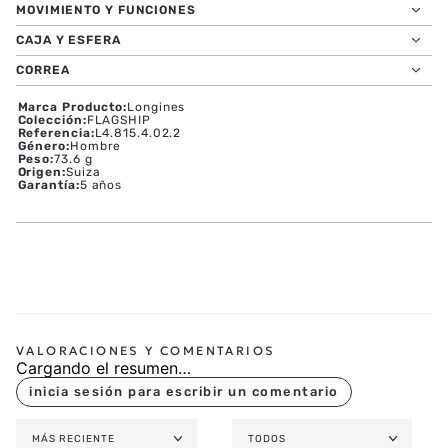
MOVIMIENTO Y FUNCIONES
CAJA Y ESFERA
CORREA
Marca Producto
:
Longines
Colección
:
FLAGSHIP
Referencia
:
L4.815.4.02.2
Género
:
Hombre
Peso
:
73.6 g
Origen
:
Suiza
Garantía
:
5 años
Cargando el resumen…
MÁS RECIENTE
TODOS