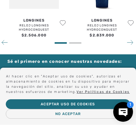
LONGINES
LONGINES
RELOJ LONGINES
RELOJ LONGINES
HYDROCONQUEST
HYDROCONQUEST
$
2
.
506
.
000
$
2
.
839
.
000
Sé el primero en conocer nuestras novedades:
Al hacer clic en "Aceptar uso de cookies", autorizas el
almacenamiento de cookies en tu dispositivo para mejorar
Forma parte de nuestros clientes exclusivos.
la navegación del sitio, analizar su uso y ayudar en
nuestros esfuerzos de marketing.
Ver Políticas de Cookies
ACEPTAR USO DE COOKIES
Centro de Ayuda
NO ACEPTAR
－
＋
AGREGAR AL CARRO