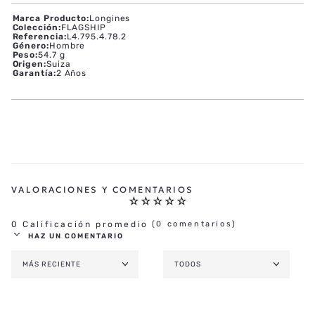
Marca Producto
:
Longines
Colección
:
FLAGSHIP
Referencia
:
L4.795.4.78.2
Género
:
Hombre
Peso
:
54.7 g
Origen
:
Suiza
Garantía
:
2 Años
☆
☆
☆
☆
☆
0 Calificación promedio
(0 comentarios)
HAZ UN COMENTARIO
MÁS RECIENTE
TODOS
AGREGAR COMENTARIO
TÍTULO