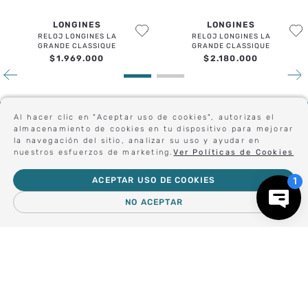
ENVIAR COMENTARIO
LONGINES
LONGINES
RELOJ LONGINES LA
RELOJ LONGINES LA
GRANDE CLASSIQUE
GRANDE CLASSIQUE
$
1
.
969
.
000
$
2
.
180
.
000
Sé el primero en conocer nuestras novedades:
Al hacer clic en "Aceptar uso de cookies", autorizas el
almacenamiento de cookies en tu dispositivo para mejorar
la navegación del sitio, analizar su uso y ayudar en
nuestros esfuerzos de marketing.
Ver Políticas de Cookies
Forma parte de nuestros clientes exclusivos.
ACEPTAR USO DE COOKIES
NO ACEPTAR
Centro de Ayuda
－
＋
AGREGAR AL CARRO
Nosotros