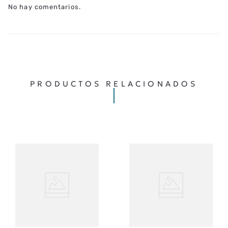
No hay comentarios.
★
★
★
★
★
CALIFICA EL PRODUCTO DE 1 A 5 ESTRELLAS
TU NOMBRE
TU UBICACIÓN
PRODUCTOS RELACIONADOS
DIRECCIÓN DE EMAIL
ESCRIBE UN COMENTARIO