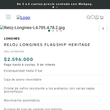
De 3 a 6 cuotas precio contado con Webpay.
LONGINES
RELOJ LONGINES FLAGSHIP HERITAGE
SKU
:
L47954782
$
2
.
596
.
000
Paga hasta 6 cuotas, 0 de interés
Estanqueidad hasta 3 bar
Caja de acero inoxidable
Cristal de zafiro resistente a los arañazos, con varias capas
antirreflejos
Movimiento automático
Pulsera de piel de caimán con hebilla