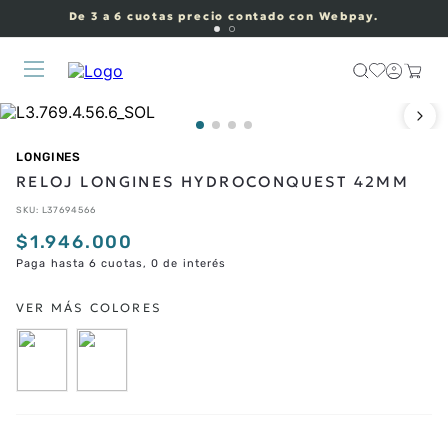
De 3 a 6 cuotas precio contado con Webpay.
LONGINES
RELOJ LONGINES HYDROCONQUEST 42MM
SKU
:
L37694566
$
1
.
946
.
000
Paga hasta 6 cuotas, 0 de interés