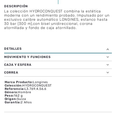
La colección HYDROCONQUEST combina la estética
moderna con un rendimiento probado. Impulsado por un
exclusivo calibre automático LONGINES, estanco hasta
30 bar (300 m),con bisel unidireccional, corona
atornillada y fondo de caja atornillado.
MOVIMIENTO Y FUNCIONES
CAJA Y ESFERA
CORREA
Marca Producto
:
Longines
Colección
:
HYDROCONQUEST
Referencia
:
L3.769.4.56.6
Género
:
Hombre
Peso
:
162 g
Origen
:
Suiza
Garantía
:
2 Años